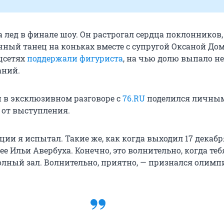
 лед в финале шоу. Он растрогал сердца поклонников,
ный танец на коньках вместе с супругой Оксаной До
цсетях
поддержали фигуриста
, на чью долю выпало н
аний.
н в эксклюзивном разговоре с
76.RU
поделился личны
от выступления.
ии я испытал. Такие же, как когда выходил 17 декабр
е Ильи Авербуха. Конечно, это волнительно, когда теб
олный зал. Волнительно, приятно, — признался олим