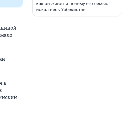
как он живет и почему его семью
искал весь Узбекистан
мниной.
емало
ми
я в
я
пийский