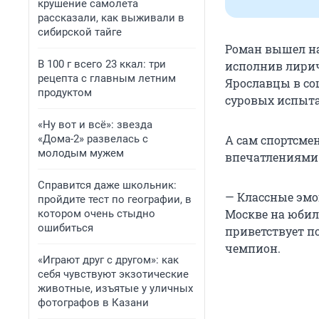
крушение самолета
рассказали, как выживали в
сибирской тайге
Роман вышел на
В 100 г всего 23 ккал: три
исполнив лирич
рецепта с главным летним
Ярославцы в со
продуктом
суровых испыт
«Ну вот и всё»: звезда
«Дома-2» развелась с
А сам спортсме
молодым мужем
впечатлениями 
Справится даже школьник:
— Классные эмоц
пройдите тест по географии, в
Москве на юбиле
котором очень стыдно
ошибиться
приветствует п
чемпион.
«Играют друг с другом»: как
себя чувствуют экзотические
животные, изъятые у уличных
фотографов в Казани