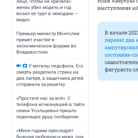
Ильи Авербуха 
лицо, чтобы не кричала»:
жених убил модель и год
выступление юби
возил ее труп в чемодане —
видео
В начале 202
Премьер‑министр Монголии
перенес два 
примет участие в
экономическом форуме во
ампутировал
Владивостоке
состояние с
самостоятель
У могилы педофила. Его
фигуриста сл
смерть разделила страну на
два лагеря, а защитника детей
отправила за решетку
«Простите нас за всё». С
телефона исчезнувшей в тайге
семьи Усольцевых пришло
леденящее душу сообщение
«Меня годами преследует
бывшая любовница мужа: она