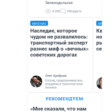
Зеленодольске
4 200
Обсудить
МНЕНИЕ
МНЕНИ
Наследие, которое
Кварт
чудом не развалилось:
но де
транспортный эксперт
рынок
разнес миф о «вечных»
сейча
советских дорогах
Олег Арефьев
Блогер, предприниматель,
владелец в транспортном
бизнесе
РЕКОМЕНДУЕМ
«Мне сказали, что нам