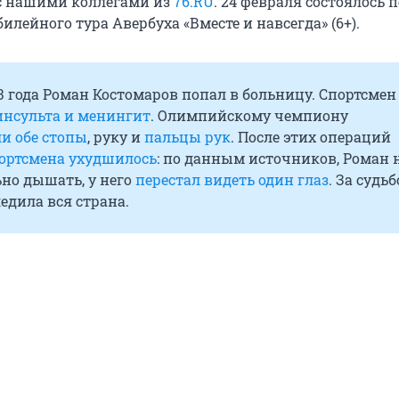
с нашими коллегами из
76.RU
. 24 февраля состоялось 
лейного тура Авербуха «Вместе и навсегда» (6+).
3 года Роман Костомаров попал в больницу. Спортсмен
инсульта и менингит
. Олимпийскому чемпиону
и обе стопы
, руку и
пальцы рук
. После этих операций
портсмена ухудшилось
: по данным источников, Роман 
но дышать, у него
перестал видеть один глаз
. За судь
едила вся страна.