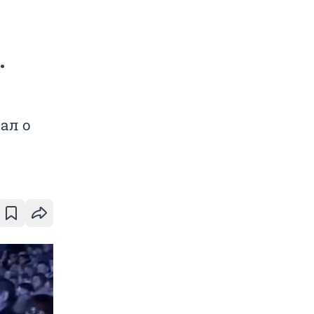
.
ал о