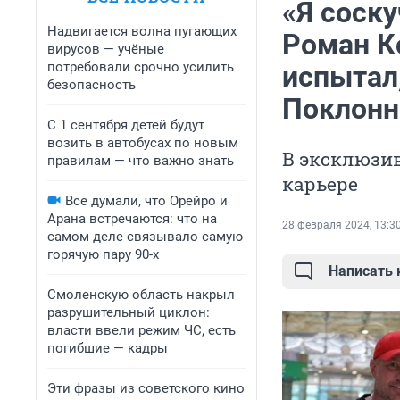
«Я соск
Надвигается волна пугающих
Роман К
вирусов — учёные
потребовали срочно усилить
испытал,
безопасность
Поклонн
С 1 сентября детей будут
возить в автобусах по новым
В эксклюзив
правилам — что важно знать
карьере
Все думали, что Орейро и
Арана встречаются: что на
28 февраля 2024, 13:3
самом деле связывало самую
горячую пару 90-х
Написать
Смоленскую область накрыл
разрушительный циклон:
власти ввели режим ЧС, есть
погибшие — кадры
Эти фразы из советского кино