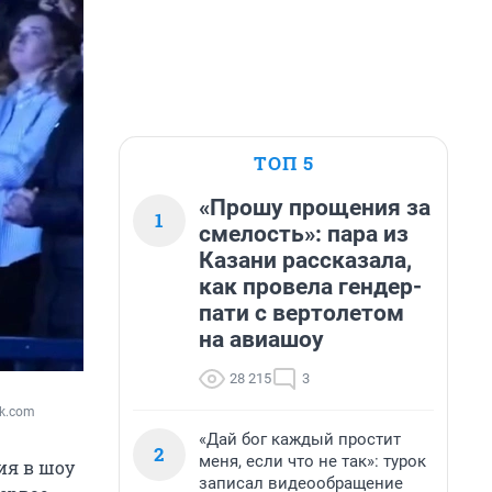
ТОП 5
«Прошу прощения за
1
смелость»: пара из
Казани рассказала,
как провела гендер-
пати с вертолетом
на авиашоу
28 215
3
Vk.com
«Дай бог каждый простит
2
меня, если что не так»: турок
ия в шоу
записал видеообращение