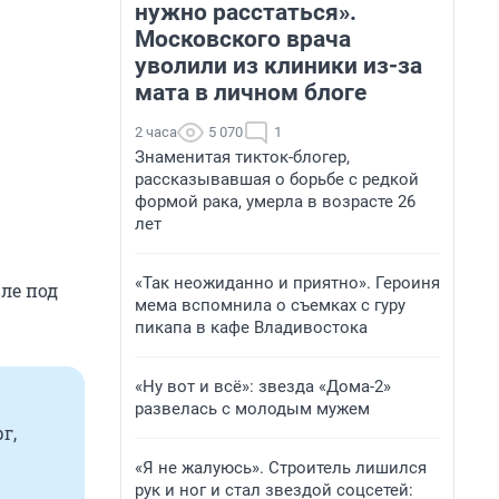
нужно расстаться».
Московского врача
уволили из клиники из-за
мата в личном блоге
2 часа
5 070
1
Знаменитая тикток-блогер,
рассказывавшая о борьбе с редкой
формой рака, умерла в возрасте 26
лет
«Так неожиданно и приятно». Героиня
ле под
мема вспомнила о съемках с гуру
пикапа в кафе Владивостока
«Ну вот и всё»: звезда «Дома-2»
развелась с молодым мужем
г,
«Я не жалуюсь». Строитель лишился
рук и ног и стал звездой соцсетей: