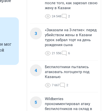
первое
после того, как зарезал свою
жену в Казани
24 548
2
«Заказали на 3-летие»: перед
3
убийством жены в Казани
турок забрал торт на день
не мог
рождения сына
бой
21 556
6
Беспилотники пытались
4
атаковать логоцентр под
Казанью
7 667
2
Wildberries
5
прокомментировал атаку
беспилотников на склад в