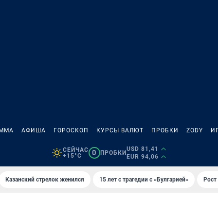
АММА
АФИША
ГОРОСКОП
КУРСЫ ВАЛЮТ
ПРОБКИ
ZODY
И
USD 81,41
СЕЙЧАС
0
ПРОБКИ
+15°C
EUR 94,06
Казанский стрелок женился
15 лет с трагедии с «Булгарией»
Рост 