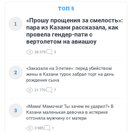
ТОП 5
«Прошу прощения за смелость»:
1
пара из Казани рассказала, как
провела гендер-пати с
вертолетом на авиашоу
28 379
3
«Заказали на 3-летие»: перед убийством
2
жены в Казани турок забрал торт на день
рождения сына
21 770
7
«Мама! Мамочка! Ты зачем ее ударил?» В
3
Казани маленькая девочка в истерике
отгоняла мужчину от матери
3 985
1