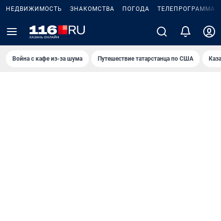
НЕДВИЖИМОСТЬ
ЗНАКОМСТВА
ПОГОДА
ТЕЛЕПРОГРАММА
Война с кафе из-за шума
Путешествие татарстанца по США
Каз