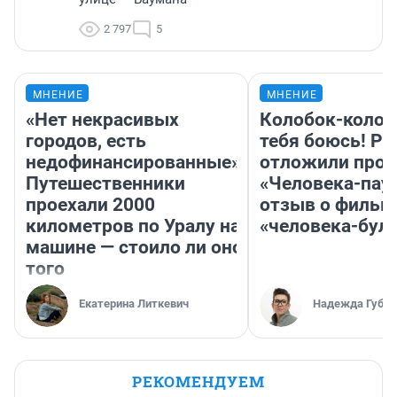
2 797
5
МНЕНИЕ
МНЕНИЕ
«Нет некрасивых
Колобок-колобо
городов, есть
тебя боюсь! Ра
недофинансированные».
отложили прок
Путешественники
«Человека-пау
проехали 2000
отзыв о фильм
километров по Уралу на
«человека-бул
машине — стоило ли оно
того
Екатерина Литкевич
Надежда Губар
РЕКОМЕНДУЕМ