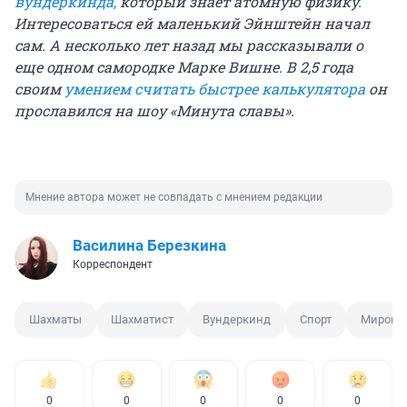
вундеркинда,
который знает атомную физику.
Интересоваться ей маленький Эйнштейн начал
сам. А несколько лет назад мы рассказывали о
еще одном самородке Марке Вишне. В 2,5 года
своим
умением считать быстрее калькулятора
он
прославился на шоу «Минута славы».
Мнение автора может не совпадать с мнением редакции
Василина Березкина
Корреспондент
Шахматы
Шахматист
Вундеркинд
Спорт
Мировой
0
0
0
0
0