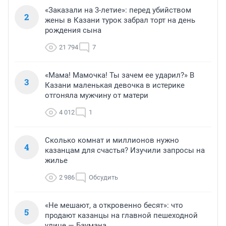
«Заказали на 3-летие»: перед убийством
2
жены в Казани турок забрал торт на день
рождения сына
21 794
7
«Мама! Мамочка! Ты зачем ее ударил?» В
3
Казани маленькая девочка в истерике
отгоняла мужчину от матери
4 012
1
Сколько комнат и миллионов нужно
4
казанцам для счастья? Изучили запросы на
жилье
2 986
Обсудить
«Не мешают, а откровенно бесят»: что
5
продают казанцы на главной пешеходной
улице — Баумана