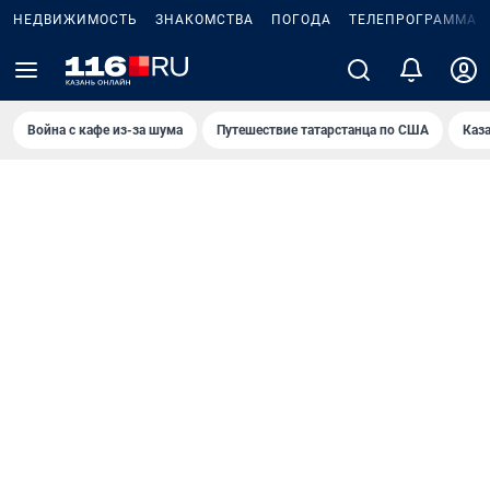
НЕДВИЖИМОСТЬ
ЗНАКОМСТВА
ПОГОДА
ТЕЛЕПРОГРАММА
Война с кафе из-за шума
Путешествие татарстанца по США
Каз