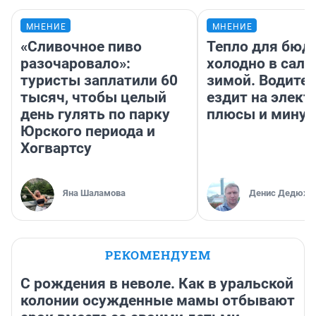
МНЕНИЕ
МНЕНИЕ
«Сливочное пиво
Тепло для бюд
разочаровало»:
холодно в сало
туристы заплатили 60
зимой. Водител
тысяч, чтобы целый
ездит на элект
день гулять по парку
плюсы и мину
Юрского периода и
Хогвартсу
Яна Шаламова
Денис Дедюхи
РЕКОМЕНДУЕМ
С рождения в неволе. Как в уральской
колонии осужденные мамы отбывают