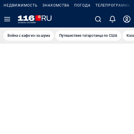
НЕДВИЖИМОСТЬ
ЗНАКОМСТВА
ПОГОДА
ТЕЛЕПРОГРАММА
Война с кафе из-за шума
Путешествие татарстанца по США
Каз