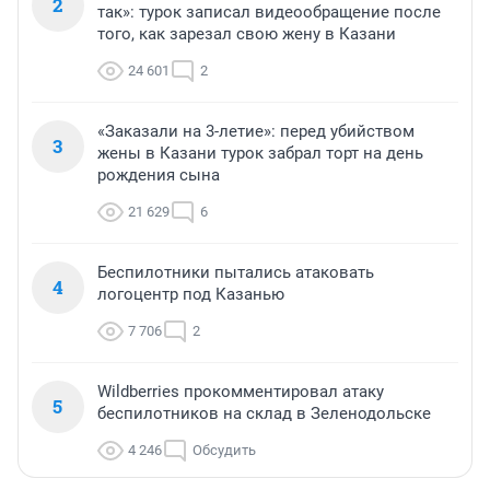
2
так»: турок записал видеообращение после
того, как зарезал свою жену в Казани
24 601
2
«Заказали на 3-летие»: перед убийством
3
жены в Казани турок забрал торт на день
рождения сына
21 629
6
Беспилотники пытались атаковать
4
логоцентр под Казанью
7 706
2
Wildberries прокомментировал атаку
5
беспилотников на склад в Зеленодольске
4 246
Обсудить