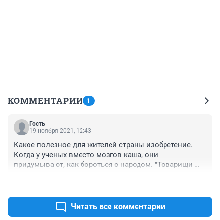
КОММЕНТАРИИ
1
Гость
19 ноября 2021, 12:43
Какое полезное для жителей страны изобретение. 
Когда у ученых вместо мозгов каша, они 
придумывают, как бороться с народом. "Товарищи 
ученые, доценты с кандидатами, пока вы разлагаете 
+0
–0
молекулы на атомы, картофельразлагается в складах" 
В.В. Высоцкий
Читать все комментарии