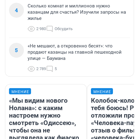
Сколько комнат и миллионов нужно
4
казанцам для счастья? Изучили запросы на
жилье
2 980
Обсудить
«Не мешают, а откровенно бесят»: что
5
продают казанцы на главной пешеходной
улице — Баумана
2 789
5
МНЕНИЕ
МНЕНИЕ
«Мы видим нового
Колобок-колобо
Нолана»: с каким
тебя боюсь! Ра
настроем нужно
отложили прок
смотреть «Одиссею»,
«Человека-пау
чтобы она не
отзыв о фильм
выглядела как фиаско
«человека-бул