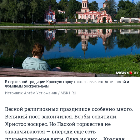
В церковной традиции Красную горку также называют Антипасхой и
Фоминым воскресеньем
Источник: 
Артём Устюжанин / MSK1.RU
Весной религиозных праздников особенно много.
Великий пост закончился. Вербы освятили.
Христос воскрес. Но Пасхой торжества не
заканчиваются — впереди еще есть
примечательные даты. Одна из них — Красная