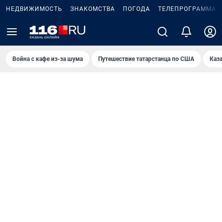
НЕДВИЖИМОСТЬ
ЗНАКОМСТВА
ПОГОДА
ТЕЛЕПРОГРАММА
Война с кафе из-за шума
Путешествие татарстанца по США
Каз