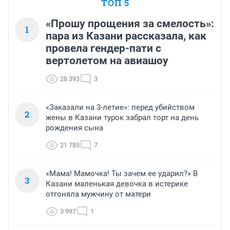
ТОП 5
«Прошу прощения за смелость»:
1
пара из Казани рассказала, как
провела гендер-пати с
вертолетом на авиашоу
28 393
3
«Заказали на 3-летие»: перед убийством
2
жены в Казани турок забрал торт на день
рождения сына
21 785
7
«Мама! Мамочка! Ты зачем ее ударил?» В
3
Казани маленькая девочка в истерике
отгоняла мужчину от матери
3 997
1