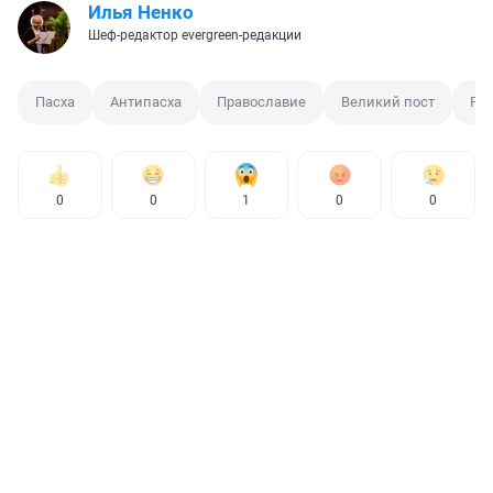
Илья Ненко
Шеф-редактор evergreen-редакции
Пасха
Антипасха
Православие
Великий пост
Ре
0
0
1
0
0