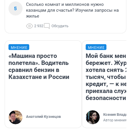
Сколько комнат и миллионов нужно
5
казанцам для счастья? Изучили запросы на
жилье
2 932
Обсудить
МНЕНИЕ
МНЕНИЕ
«Машина просто
Мой банк меня
полетела». Водитель
бережет. Журн
сравнил бензин в
хотела снять 2
Казахстане и России
тысяч, чтобы п
кредит, — к не
приехала служ
безопасности
Ксения Владим
Анатолий Кузнецов
Автор мнения