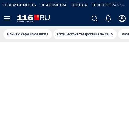
НЕДВИЖИМОСТЬ
ЗНАКОМСТВА
ПОГОДА
ТЕЛЕПРОГРАММА
Война с кафе из-за шума
Путешествие татарстанца по США
Каз