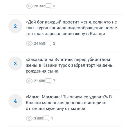
28 302
3
«Дай бог каждый простит меня, если что не
2
так»: турок записал видеообращение после
того, как зарезал свою жену в Казани
24 658
2
«Заказали на 3-летие»: перед убийством
3
жены в Казани турок забрал торт на день
рождения сына
21 686
7
«Мама! Мамочка! Ты зачем ее ударил?» В
4
Казани маленькая девочка в истерике
отгоняла мужчину от матери
3 880
1