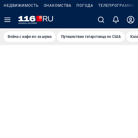
НЕДВИЖИМОСТЬ
ЗНАКОМСТВА
ПОГОДА
ТЕЛЕПРОГРАММА
Война с кафе из-за шума
Путешествие татарстанца по США
Каз