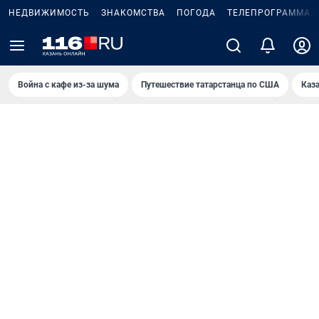
НЕДВИЖИМОСТЬ
ЗНАКОМСТВА
ПОГОДА
ТЕЛЕПРОГРАММА
Война с кафе из-за шума
Путешествие татарстанца по США
Каз