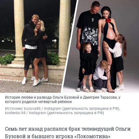
История любви и развода Ольги Бузовой и Дмитрия Тарасова, у
которого родился четвертый ребенок
Источник: 
buzova86 / Instagram (деятельность запрещена в РФ), 
kostenko.94 / Instagram (деятельность запрещена в РФ)
Семь лет назад распался брак телеведущей Ольги
Бузовой и бывшего игрока «Локомотива»