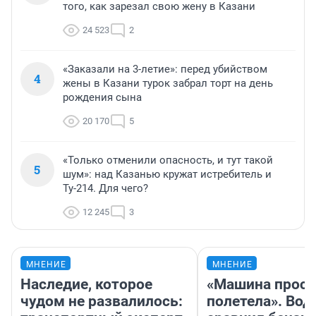
того, как зарезал свою жену в Казани
24 523
2
«Заказали на 3-летие»: перед убийством
4
жены в Казани турок забрал торт на день
рождения сына
20 170
5
«Только отменили опасность, и тут такой
5
шум»: над Казанью кружат истребитель и
Ту-214. Для чего?
12 245
3
МНЕНИЕ
МНЕНИЕ
Наследие, которое
«Машина прост
чудом не развалилось:
полетела». Вод