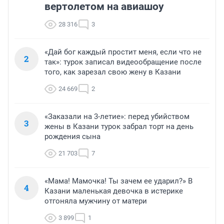
вертолетом на авиашоу
28 316
3
«Дай бог каждый простит меня, если что не
2
так»: турок записал видеообращение после
того, как зарезал свою жену в Казани
24 669
2
«Заказали на 3-летие»: перед убийством
3
жены в Казани турок забрал торт на день
рождения сына
21 703
7
«Мама! Мамочка! Ты зачем ее ударил?» В
4
Казани маленькая девочка в истерике
отгоняла мужчину от матери
3 899
1