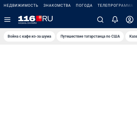
НЕДВИЖИМОСТЬ
ЗНАКОМСТВА
ПОГОДА
ТЕЛЕПРОГРАММА
Война с кафе из-за шума
Путешествие татарстанца по США
Каз