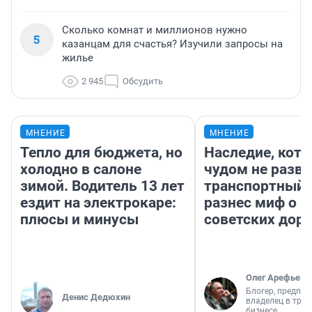
Сколько комнат и миллионов нужно
5
казанцам для счастья? Изучили запросы на
жилье
2 945
Обсудить
МНЕНИЕ
МНЕНИЕ
Тепло для бюджета, но
Наследие, кото
холодно в салоне
чудом не разва
зимой. Водитель 13 лет
транспортный 
ездит на электрокаре:
разнес миф о 
плюсы и минусы
советских доро
Олег Арефьев
Блогер, предпри
Денис Дедюхин
владелец в тра
бизнесе