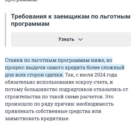
Требования к заемщикам по льготным
программам
Узнать
Чтобы соответствовать требованиям семейной
Ставки по льготным программам ниже, но
ипотеки, в семье должен быть хотя бы один
процесс выдачи самого кредита более сложный
ребенок в возрасте наступления 7 лет, или двое
для всех сторон сделки.
Так, с июля 2024 года
детей до 18 лет, или ребенок с ограниченными
обязательно использование эскроу-счета, и
возможностями также до 18 лет. При этом
потому большинство подрядчиков отказались от
родитель может быть один: как мама, так и
строительства по такой схеме расчетов. Это
папа.
произошло по ряду причин: необходимость
привлекать собственные средства или
Важно отметить, что каждый из родителей по
заимствовать кредитные.
отдельности может воспользоваться данной
программой кредитования. Срок
кредитования — до 75 лет на момент