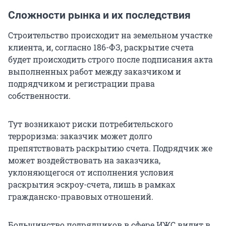
погашения кредита заемщиком или
Сложности рынка и их последствия
максимально 30 лет, смотря что наступит
Строительство происходит на земельном участке
быстрее.
клиента, и, согласно 186-ФЗ, раскрытие счета
будет происходить строго после подписания акта
Есть инструменты увеличения лимита
выполненных работ между заказчиком и
кредитования, но при этом происходит
подрядчиком и регистрации права
повышение ставки. Так что нужно производить
собственности.
расчеты для каждого отдельного клиента.
По IT-ипотеке лимит кредитования выше —
Тут возникают риски потребительского
9 миллионов рублей, однако существует
терроризма: заказчик может долго
требование трудоустройства в компании,
препятствовать раскрытию счета. Подрядчик же
соответствующей правилам программы на весь
может воздействовать на заказчика,
период кредитования заемщика, а также
уклоняющегося от исполнения условия
систематическое подтверждение данного
раскрытия эскроу-счета, лишь в рамках
факта.
гражданско-правовых отношений.
Большинство подрядчиков в сфере ИЖС видит в