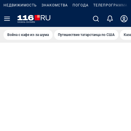
НЕДВИЖИМОСТЬ
ЗНАКОМСТВА
ПОГОДА
ТЕЛЕПРОГРАММА
Война с кафе из-за шума
Путешествие татарстанца по США
Каз