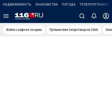
НЕДВИЖИМОСТЬ
ЗНАКОМСТВА
ПОГОДА
ТЕЛЕПРОГРАММА
Война с кафе из-за шума
Путешествие татарстанца по США
Каз