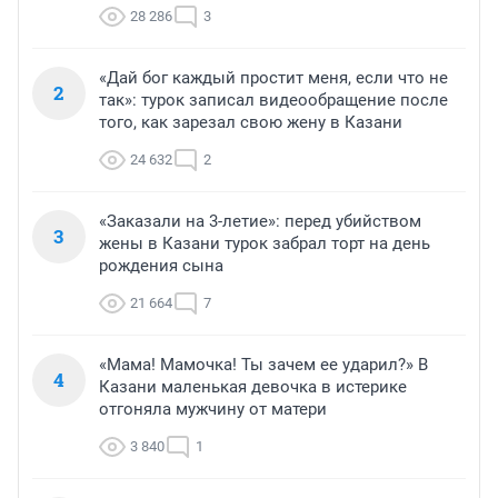
28 286
3
«Дай бог каждый простит меня, если что не
2
так»: турок записал видеообращение после
того, как зарезал свою жену в Казани
24 632
2
«Заказали на 3-летие»: перед убийством
3
жены в Казани турок забрал торт на день
рождения сына
21 664
7
«Мама! Мамочка! Ты зачем ее ударил?» В
4
Казани маленькая девочка в истерике
отгоняла мужчину от матери
3 840
1