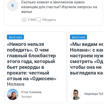
Сколько комнат и миллионов нужно
5
казанцам для счастья? Изучили запросы на
жилье
2 904
Обсудить
МНЕНИЕ
МНЕНИЕ
«Никого нельзя
«Мы видим нов
победить». О чем
Нолана»: с как
главный блокбастер
настроем нужн
этого года, который
смотреть «Оди
бьет рекорды в
чтобы она не
прокате: честный
выглядела как
отзыв на «Одиссею»
Нолана
Стас Соколов
Надежда Губар
Эксперт