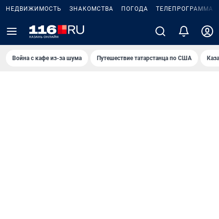
НЕДВИЖИМОСТЬ
ЗНАКОМСТВА
ПОГОДА
ТЕЛЕПРОГРАММА
Война с кафе из-за шума
Путешествие татарстанца по США
Каз