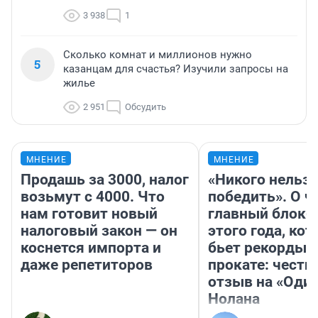
3 938
1
Сколько комнат и миллионов нужно
5
казанцам для счастья? Изучили запросы на
жилье
2 951
Обсудить
МНЕНИЕ
МНЕНИЕ
Продашь за 3000, налог
«Никого нельз
возьмут с 4000. Что
победить». О ч
нам готовит новый
главный блокб
налоговый закон — он
этого года, ко
коснется импорта и
бьет рекорды 
даже репетиторов
прокате: честн
отзыв на «Оди
Нолана