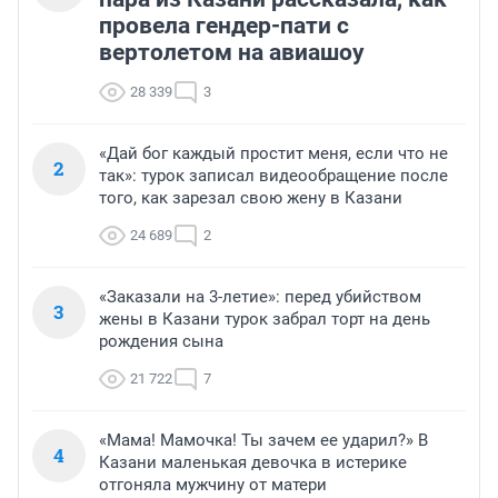
провела гендер-пати с
вертолетом на авиашоу
28 339
3
«Дай бог каждый простит меня, если что не
2
так»: турок записал видеообращение после
того, как зарезал свою жену в Казани
24 689
2
«Заказали на 3-летие»: перед убийством
3
жены в Казани турок забрал торт на день
рождения сына
21 722
7
«Мама! Мамочка! Ты зачем ее ударил?» В
4
Казани маленькая девочка в истерике
отгоняла мужчину от матери