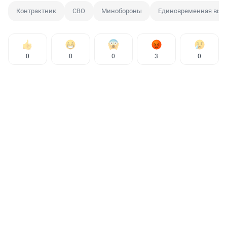
Контрактник
СВО
Минобороны
Единовременная вып
0
0
0
3
0