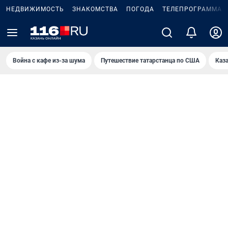
НЕДВИЖИМОСТЬ
ЗНАКОМСТВА
ПОГОДА
ТЕЛЕПРОГРАММА
Война с кафе из-за шума
Путешествие татарстанца по США
Каз