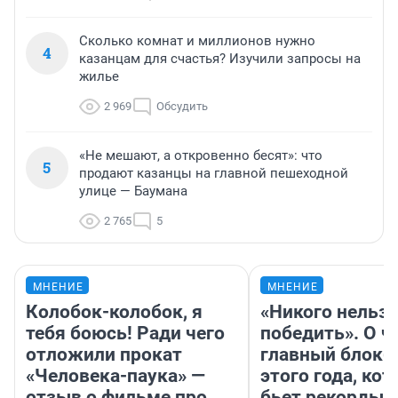
Сколько комнат и миллионов нужно
4
казанцам для счастья? Изучили запросы на
жилье
2 969
Обсудить
«Не мешают, а откровенно бесят»: что
5
продают казанцы на главной пешеходной
улице — Баумана
2 765
5
МНЕНИЕ
МНЕНИЕ
Колобок-колобок, я
«Никого нельз
тебя боюсь! Ради чего
победить». О ч
отложили прокат
главный блокб
«Человека-паука» —
этого года, ко
отзыв о фильме про
бьет рекорды 