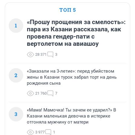
ТОП 5
«Прошу прощения за смелость»:
1
пара из Казани рассказала, как
провела гендер-пати с
вертолетом на авиашоу
28 371
3
«Заказали на 3-летие»: перед убийством
2
жены в Казани турок забрал торт на день
рождения сына
21 760
7
«Мама! Мамочка! Ты зачем ее ударил?» В
3
Казани маленькая девочка в истерике
отгоняла мужчину от матери
3 977
1