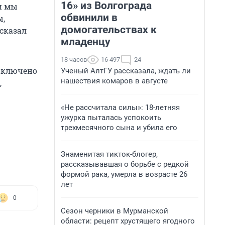
16» из Волгограда
и мы
обвинили в
ы,
домогательствах к
сказал
младенцу
18 часов
16 497
24
заключено
Ученый АлтГУ рассказала, ждать ли
нашествия комаров в августе
,
«Не рассчитала силы»: 18-летняя
ужурка пыталась успокоить
трехмесячного сына и убила его
Знаменитая тикток-блогер,
рассказывавшая о борьбе с редкой
формой рака, умерла в возрасте 26
лет
0
Сезон черники в Мурманской
области: рецепт хрустящего ягодного