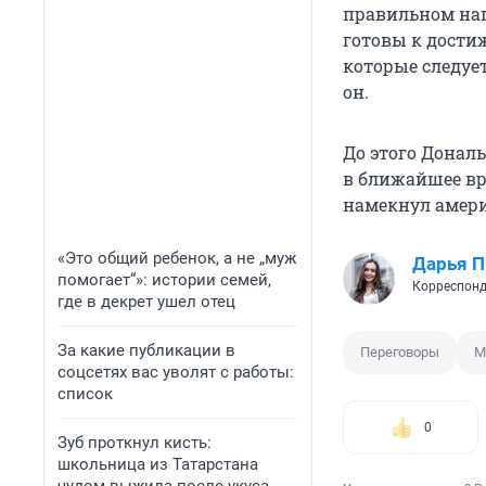
правильном нап
готовы к дости
которые следуе
он.
До этого Донал
в ближайшее вр
намекнул амери
«Это общий ребенок, а не „муж
Дарья П
помогает“»: истории семей,
Корреспонд
где в декрет ушел отец
За какие публикации в
Переговоры
М
соцсетях вас уволят с работы:
список
0
Зуб проткнул кисть:
школьница из Татарстана