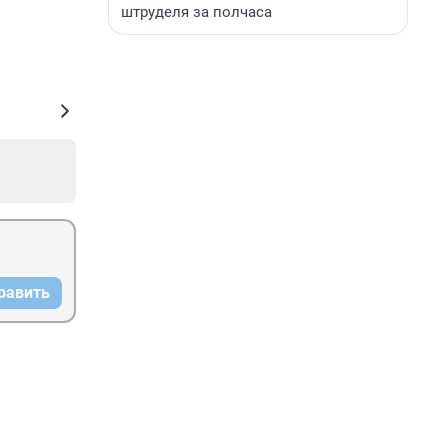
штруделя за полчаса
равить