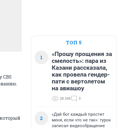
ТОП 5
«Прошу прощения за
1
смелость»: пара из
Казани рассказала,
как провела гендер-
у CBS
пати с вертолетом
ованию.
на авиашоу
28 249
3
«Дай бог каждый простит
2
 который
меня, если что не так»: турок
записал видеообращение