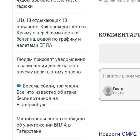
чудом выжила после укуса
Увидели опечатку? В
гадюки
«На 18 отдыхающих 18
поваров». Как проходит лето в
Крыму с перебоями света и
КОММЕНТАР
бензина, водой по графику и
налетами БПЛА
Людям приходят уведомления
о зачислении денег на счет:
почему верить этому опасно
Восемь сбили, три упали.
Гость
Все, что известно об атаке
Войти
беспилотников на
Екатеринбург
Минобороны снова сообщило
об уничтожении БПЛА в
Татарстане
Новости СМИ2