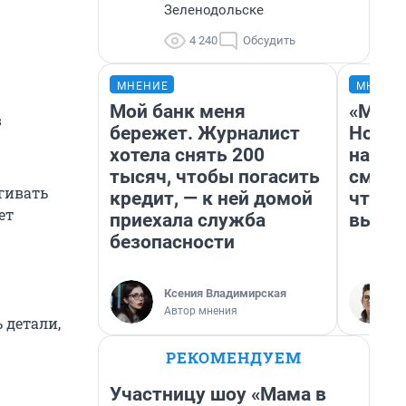
Зеленодольске
4 240
Обсудить
МНЕНИЕ
МНЕНИ
Мой банк меня
«Мы в
в
бережет. Журналист
Нолан
хотела снять 200
настр
тысяч, чтобы погасить
смотр
ягивать
кредит, — к ней домой
чтобы
ет
приехала служба
выгля
безопасности
Ксения Владимирская
Автор мнения
 детали,
РЕКОМЕНДУЕМ
Участницу шоу «Мама в