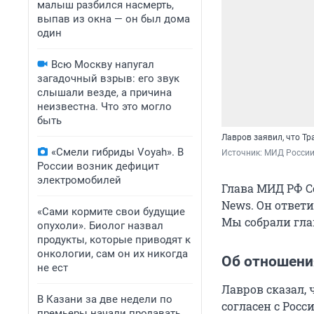
малыш разбился насмерть,
выпав из окна — он был дома
один
Всю Москву напугал
загадочный взрыв: его звук
слышали везде, а причина
неизвестна. Что это могло
быть
Лавров заявил, что Т
«Смели гибриды Voyah». В
Источник: 
МИД России 
России возник дефицит
электромобилей
Глава МИД РФ С
News. Он ответ
«Сами кормите свои будущие
Мы собрали гла
опухоли». Биолог назвал
продукты, которые приводят к
онкологии, сам он их никогда
Об отношени
не ест
Лавров сказал,
В Казани за две недели по
согласен с Рос
премьеры начали продавать