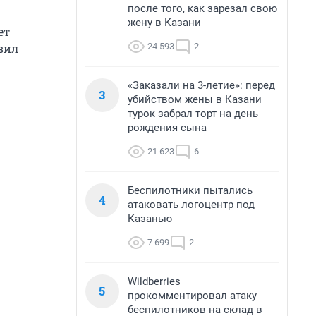
после того, как зарезал свою
жену в Казани
ет
24 593
2
вил
«Заказали на 3-летие»: перед
3
убийством жены в Казани
турок забрал торт на день
рождения сына
21 623
6
Беспилотники пытались
4
атаковать логоцентр под
Казанью
7 699
2
Wildberries
5
прокомментировал атаку
беспилотников на склад в