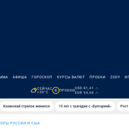
АММА
АФИША
ГОРОСКОП
КУРСЫ ВАЛЮТ
ПРОБКИ
ZODY
И
USD 81,41
СЕЙЧАС
4
ПРОБКИ
+30°C
EUR 94,06
Казанский стрелок женился
15 лет с трагедии с «Булгарией»
Рост 
ВОРЫ РОССИИ И США