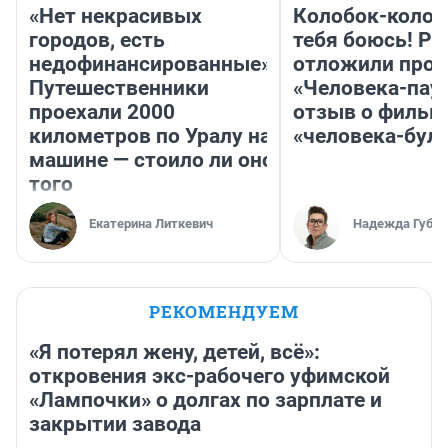
«Нет некрасивых
Колобок-колобо
городов, есть
тебя боюсь! Ра
недофинансированные».
отложили прок
Путешественники
«Человека-пау
проехали 2000
отзыв о фильм
километров по Уралу на
«человека-бул
машине — стоило ли оно
того
Екатерина Литкевич
Надежда Губар
РЕКОМЕНДУЕМ
«Я потерял жену, детей, всё»:
откровения экс-рабочего уфимской
«Лампочки» о долгах по зарплате и
закрытии завода