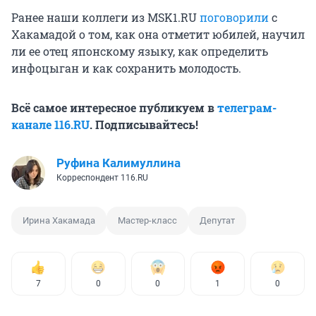
Ранее наши коллеги из МSK1.RU
поговорили
с
Хакамадой о том, как она отметит юбилей, научил
ли ее отец японскому языку, как определить
инфоцыган и как сохранить молодость.
Всё самое интересное публикуем в
телеграм-
канале 116.RU
. Подписывайтесь!
Руфина Калимуллина
Корреспондент 116.RU
Ирина Хакамада
Мастер-класс
Депутат
7
0
0
1
0