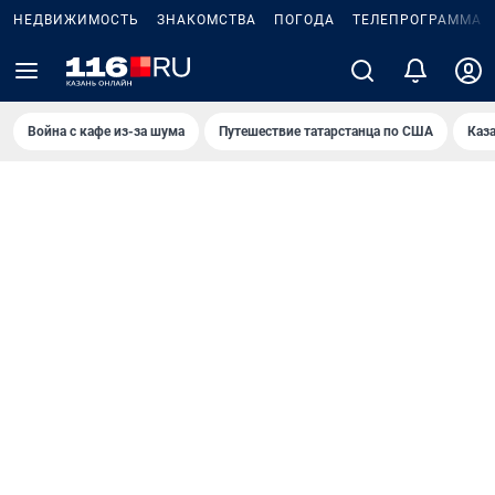
НЕДВИЖИМОСТЬ
ЗНАКОМСТВА
ПОГОДА
ТЕЛЕПРОГРАММА
Война с кафе из-за шума
Путешествие татарстанца по США
Каз