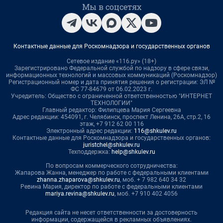
Мы в соцсетях
Контактные данные для Роскомнадзора и государственных органов
Сетевое издание «116.ру» (18+)
Зарегистрировано Федеральной службой по надзору в сфере связи,
информационных технологий и массовых коммуникаций (Роскомнадзор)
Регистрационный номер и дата принятия решения о регистрации: ЭЛ №
ФС 77-84679 от 06.02.2023 г.
Учредитель: Общество с ограниченной ответственностью "ИНТЕРНЕТ
ТЕХНОЛОГИИ"
Главный редактор: Филипцева Мария Сергеевна
Адрес редакции: 454091, г. Челябинск, проспект Ленина, 26А, стр.2, 16
этаж, +7 912 62 00 116
Электронный адрес редакции:
116@shkulev.ru
Контактные данные для Роскомнадзора и государственных органов:
juristchel@shkulev.ru
Техподдержка:
help@shkulev.ru
По вопросам коммерческого сотрудничества:
Жапарова Жанна, менеджер по работе с федеральными клиентами
zhanna.zhaparova@shkulev.ru
, моб. + 7 982 640 34 32
Ревина Мария, директор по работе с федеральными клиентами
mariya.revina@shkulev.ru
, моб. +7 910 402 4056
Редакция сайта не несет ответственности за достоверность
информации, содержащейся в рекламных объявлениях.