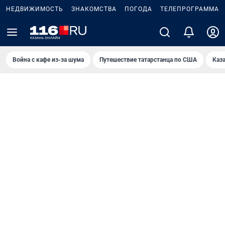
НЕДВИЖИМОСТЬ
ЗНАКОМСТВА
ПОГОДА
ТЕЛЕПРОГРАММА
Война с кафе из-за шума
Путешествие татарстанца по США
Каз