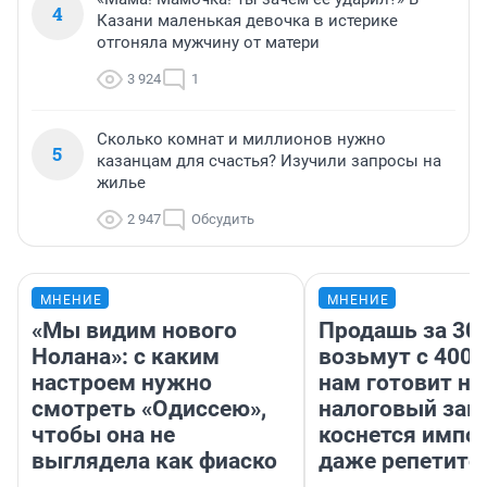
4
Казани маленькая девочка в истерике
отгоняла мужчину от матери
3 924
1
Сколько комнат и миллионов нужно
5
казанцам для счастья? Изучили запросы на
жилье
2 947
Обсудить
МНЕНИЕ
МНЕНИЕ
«Мы видим нового
Продашь за 300
Нолана»: с каким
возьмут с 4000
настроем нужно
нам готовит н
смотреть «Одиссею»,
налоговый зако
чтобы она не
коснется импор
выглядела как фиаско
даже репетито