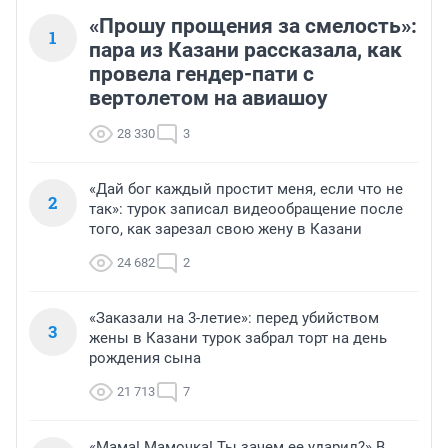
«Прошу прощения за смелость»:
1
пара из Казани рассказала, как
провела гендер-пати с
вертолетом на авиашоу
28 330
3
«Дай бог каждый простит меня, если что не
2
так»: турок записал видеообращение после
того, как зарезал свою жену в Казани
24 682
2
«Заказали на 3-летие»: перед убийством
3
жены в Казани турок забрал торт на день
рождения сына
21 713
7
«Мама! Мамочка! Ты зачем ее ударил?» В