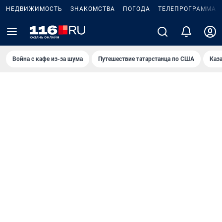
НЕДВИЖИМОСТЬ
ЗНАКОМСТВА
ПОГОДА
ТЕЛЕПРОГРАММА
Война с кафе из-за шума
Путешествие татарстанца по США
Каз