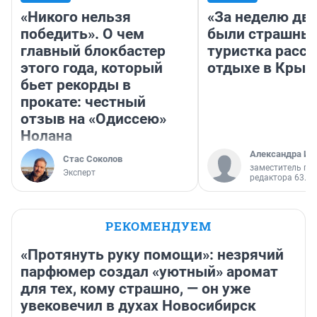
«Никого нельзя
«За неделю две
победить». О чем
были страшные
главный блокбастер
туристка расск
этого года, который
отдыхе в Крым
бьет рекорды в
прокате: честный
отзыв на «Одиссею»
Нолана
Александра Ис
Стас Соколов
заместитель гл
Эксперт
редактора 63.RU
РЕКОМЕНДУЕМ
«Протянуть руку помощи»: незрячий
парфюмер создал «уютный» аромат
для тех, кому страшно, — он уже
увековечил в духах Новосибирск