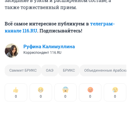
заседание в узком и расширенном составе, а
также торжественный прием.
Всё самое интересное публикуем в
телеграм-
канале 116.RU
. Подписывайтесь!
Руфина Калимуллина
Корреспондент 116.RU
Саммит БРИКС
ОАЭ
БРИКС
Объединенные Арабские
0
0
0
0
0