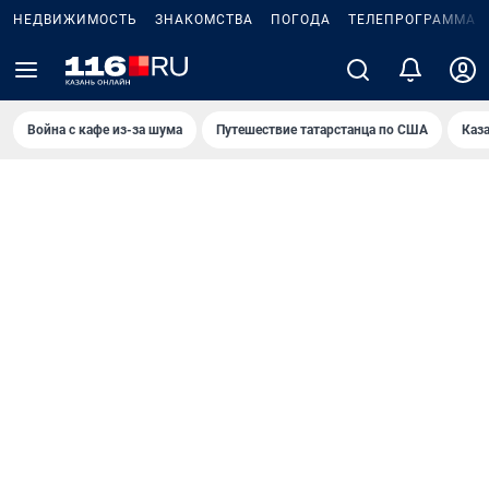
НЕДВИЖИМОСТЬ
ЗНАКОМСТВА
ПОГОДА
ТЕЛЕПРОГРАММА
Война с кафе из-за шума
Путешествие татарстанца по США
Каз