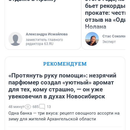
бьет рекорды 
прокате: честн
отзыв на «Оди
Нолана
Александра Исмайлова
Стас Соколов
заместитель главного
Эксперт
редактора 63.RU
РЕКОМЕНДУЕМ
«Протянуть руку помощи»: незрячий
парфюмер создал «уютный» аромат
для тех, кому страшно, — он уже
увековечил в духах Новосибирск
48 минут
685
13
Одна банка — три вкуса: рецепт овощного ассорти на
зиму для жителей Архангельской области