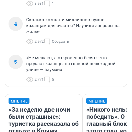
3 981
1
Сколько комнат и миллионов нужно
4
казанцам для счастья? Изучили запросы на
жилье
2 972
Обсудить
«Не мешают, а откровенно бесят»: что
5
продают казанцы на главной пешеходной
улице — Баумана
2 771
5
МНЕНИЕ
МНЕНИЕ
«За неделю две ночи
«Никого нельз
были страшные»:
победить». О ч
туристка рассказала об
главный блокб
отдыхе в Крыму
этого года, ко