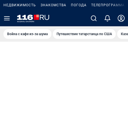
НЕДВИЖИМОСТЬ
ЗНАКОМСТВА
ПОГОДА
ТЕЛЕПРОГРАММА
Война с кафе из-за шума
Путешествие татарстанца по США
Каз