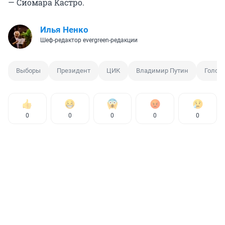
— Сиомара Кастро.
Илья Ненко
Шеф-редактор evergreen-редакции
Выборы
Президент
ЦИК
Владимир Путин
Голос
0
0
0
0
0