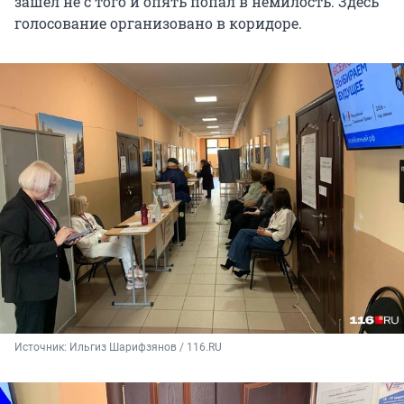
зашел не с того и опять попал в немилость. Здесь
голосование организовано в коридоре.
Источник: 
Ильгиз Шарифзянов / 116.RU