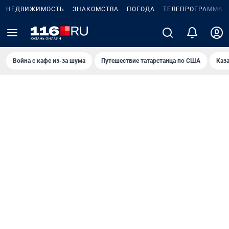
НЕДВИЖИМОСТЬ
ЗНАКОМСТВА
ПОГОДА
ТЕЛЕПРОГРАММА
Война с кафе из-за шума
Путешествие татарстанца по США
Каз