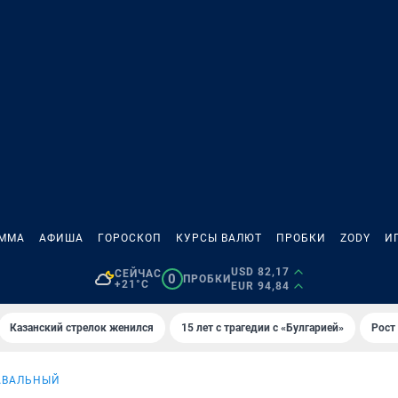
АММА
АФИША
ГОРОСКОП
КУРСЫ ВАЛЮТ
ПРОБКИ
ZODY
И
USD 82,17
СЕЙЧАС
0
ПРОБКИ
+21°C
EUR 94,84
Казанский стрелок женился
15 лет с трагедии с «Булгарией»
Рост 
АВАЛЬНЫЙ