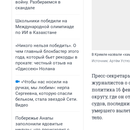
войну. Разбираемся в
скандале
Школьники победили на
Международной олимпиаде
по ИИ в Казахстане
«Никого нельзя победить». О
чем главный блокбастер этого
В Кремле назвали «ха
года, который бьет рекорды в
Источник: 
Артём Устю
прокате: честный отзыв на
«Одиссею» Нолана
Пресс-секретар
«Чтобы нас носили на
журналистов о 
ручках, мы любим»: нерпа
политика 16 фе
Сергеевна, которую спасли
округу, где он 
бельком, стала звездой Сети.
судов, последни
Видео
умершего вылет
тело.
Побережье Анапы
заполонили ядовитые
медузы: что происходит с