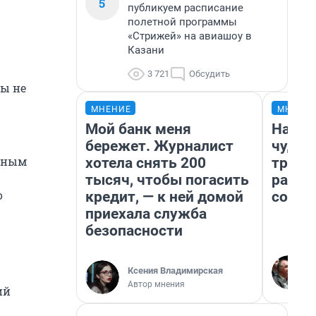
5
публикуем расписание
полетной программы
«Стрижей» на авиашоу в
Казани
3 721
Обсудить
мы не
МНЕНИЕ
МНЕНИ
Мой банк меня
Насле
бережет. Журналист
чудом
авным
хотела снять 200
транс
тысяч, чтобы погасить
разне
о
кредит, — к ней домой
совет
приехала служба
безопасности
Ксения Владимирская
Автор мнения
ий