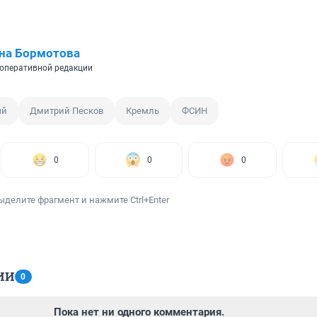
на Бормотова
оперативной редакции
ый
Дмитрий Песков
Кремль
ФСИН
0
0
0
ыделите фрагмент и нажмите Ctrl+Enter
ИИ
0
Пока нет ни одного комментария.