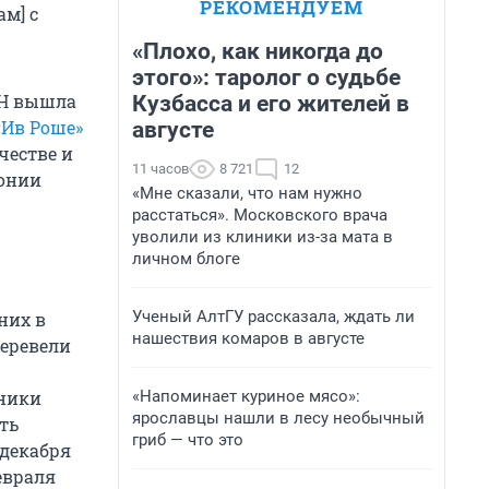
РЕКОМЕНДУЕМ
м] с
«Плохо, как никогда до
этого»: таролог о судьбе
ИН вышла
Кузбасса и его жителей в
«Ив Роше»
августе
честве и
11 часов
8 721
12
онии
«Мне сказали, что нам нужно
расстаться». Московского врача
уволили из клиники из-за мата в
личном блоге
Ученый АлтГУ рассказала, ждать ли
них в
нашествия комаров в августе
перевели
«Напоминает куриное мясо»:
щники
ярославцы нашли в лесу необычный
ть
гриб — что это
 декабря
февраля