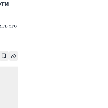
рти
ить его