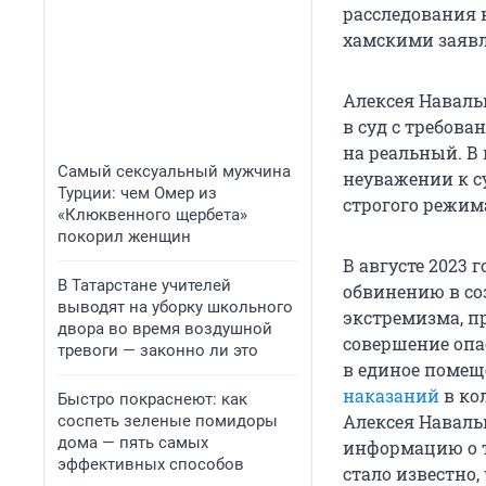
расследования 
хамскими заяв
Алексея Навал
в суд с требов
на реальный. В 
Самый сексуальный мужчина
неуважении к с
Турции: чем Омер из
строгого режима
«Клюквенного щербета»
покорил женщин
В августе 2023 г
В Татарстане учителей
обвинению в со
выводят на уборку школьного
экстремизма, п
двора во время воздушной
совершение опа
тревоги — законно ли это
в единое помещ
наказаний
в ко
Быстро покраснеют: как
Алексея Наваль
соспеть зеленые помидоры
дома — пять самых
информацию о то
эффективных способов
стало известно,