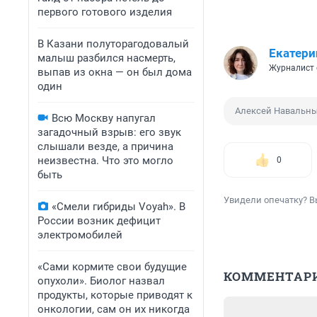
первого готового изделия
В Казани полуторагодовалый
Екатери
малыш разбился насмерть,
Журналист 
выпав из окна — он был дома
один
Алексей Навальн
Всю Москву напугал
загадочный взрыв: его звук
слышали везде, а причина
неизвестна. Что это могло
0
быть
Увидели опечатку? В
«Смели гибриды Voyah». В
России возник дефицит
электромобилей
«Сами кормите свои будущие
КОММЕНТАР
опухоли». Биолог назвал
продукты, которые приводят к
онкологии, сам он их никогда