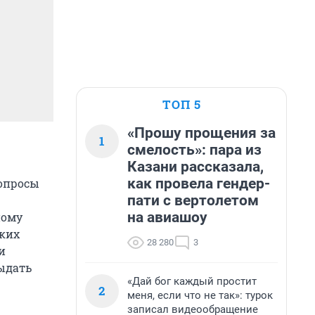
ТОП 5
«Прошу прощения за
1
смелость»: пара из
Казани рассказала,
как провела гендер-
вопросы
пати с вертолетом
на авиашоу
ному
ьких
28 280
3
и
выдать
«Дай бог каждый простит
2
меня, если что не так»: турок
записал видеообращение