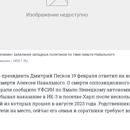
мскими» заявления западных политиков по теме смерти Навального
жанин / MSK1.RU
ь президента Дмитрий Песков 19 февраля ответил на 
смерти Алексея Навального. О смерти оппозиционного
враля сообщило УФСИН по Ямало-Ненецкому автоном
отбывал наказание в ИК-3 в поселке Харп после нескол
й из которых прошел в августе 2023 года. Родственник
ели на место, сейчас его семья и соратники требуют 