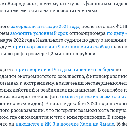
не обнародовано, поэтому выступать [западным лидера
лениями мы считаем непозволительным».
ьного
задержали в январе 2021 года
, после того как ФС
анием
заменить условный срок
оппозиционера
по делу 
марте 2022 года Навального судили по делу о мошенни
уду —
приговор включал 9 лет лишения свободы
в кол
 и штраф в размере 1,2 миллиона рублей.
ода его
приговорили к 19 годам лишения свободы
по
здании экстремистского сообщества, финансировании
ризывах к экстремизму, вовлечении несовершеннолет
сных действий и реабилитации нацизма. В сентябре 
ение камерного типа (это
самое строгое из возможных
лониях всех видов). В начале декабря 2023 года помо
ного рассказывали, что потеряли возможность получа
м, где он находится и что с ним происходит. В конце
 что он
находится в ИК-3 в поселке Харп на Ямале
. 16 