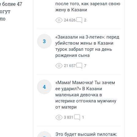
 более 47
после того, как зарезал свою
жену в Казани
огут
ело
24 626
2
«Заказали на 3-летие»: перед
3
убийством жены в Казани
турок забрал торт на день
рождения сына
21 657
7
«Мама! Мамочка! Ты зачем
4
ее ударил?» В Казани
маленькая девочка в
истерике отгоняла мужчину
от матери
3 831
1
Это будет высший пилотаж: