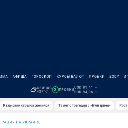
АММА
АФИША
ГОРОСКОП
КУРСЫ ВАЛЮТ
ПРОБКИ
ZODY
И
USD 81,41
СЕЙЧАС
3
ПРОБКИ
+27°C
EUR 94,06
Казанский стрелок женился
15 лет с трагедии с «Булгарией»
Рост 
ЕРАЦИЯ НА УКРАИНЕ