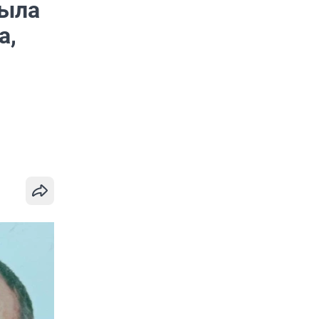
рыла
а,