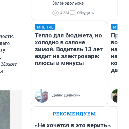
Зеленодольске
4 224
Обсудить
МНЕНИЕ
МНЕНИ
Тепло для бюджета, но
Прода
ности.
холодно в салоне
возьм
шего
зимой. Водитель 13 лет
нам г
азу
ездит на электрокаре:
налог
,
плюсы и минусы
косне
. Может
даже 
ты
Денис Дедюхин
РЕКОМЕНДУЕМ
«Не хочется в это верить».