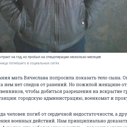
тракт на год, но пробыл на спецоперации несколько месяцев
ница погибшего в социальных сетях
ания мать Вячеслава попросила показать тело сына. О
на нем нет следов от ранений. Но пожилой женщине от
твенников, чтобы добиться разрешения на вскрытие гр
танции: городскую администрацию, военкомат и прок
гда человек погиб от сердечной недостаточности, а дру
ния военных действий. Нам принципиально доказать,