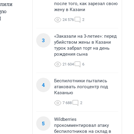
после того, как зарезал свою
елили
жену в Казани
ную
И
24 576
2
«Заказали на 3-летие»: перед
3
убийством жены в Казани
турок забрал торт на день
рождения сына
21 604
6
Беспилотники пытались
4
атаковать логоцентр под
Казанью
7 688
2
Wildberries
5
прокомментировал атаку
беспилотников на склад в