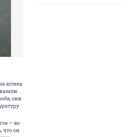
на хотела
казали.
оба, они
уратуру.
гое — во
 что он