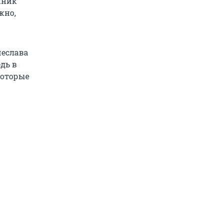
енник
жно,
чеслава
дь в
которые