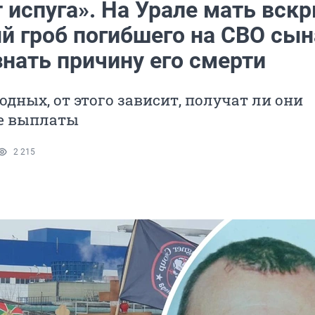
 испуга». На Урале мать вск
й гроб погибшего на СВО сын
нать причину его смерти
одных, от этого зависит, получат ли они
е выплаты
2 215