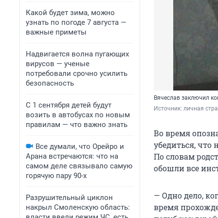
Какой будет зима, можно
узнать по погоде 7 августа —
важные приметы
Надвигается волна пугающих
вирусов — ученые
потребовали срочно усилить
безопасность
Вячеслав заключил кон
С 1 сентября детей будут
Источник: 
личная стра
возить в автобусах по новым
правилам — что важно знать
Во время опозн
убедиться, что 
Все думали, что Орейро и
По словам родс
Арана встречаются: что на
самом деле связывало самую
обошли все инс
горячую пару 90-х
— Одно дело, ко
Разрушительный циклон
время прохожде
накрыл Смоленскую область:
власти ввели режим ЧС, есть