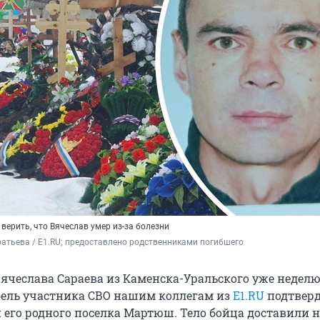
ерить, что Вячеслав умер из-за болезни
атьева / E1.RU; предоставлено родственниками погибшего
ячеслава Сараева из Каменска-Уральского уже неделю
бель участника СВО нашим коллегам из
E1.RU
подтверд
его родного поселка Мартюш. Тело бойца доставили н