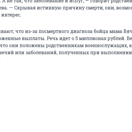
. А не так, что заболевание и испуг, — говорит родств
ева. — Скрывая истинную причину смерти, они, возмо
 интерес.
вают, что из-за посмертного диагноза бойца мама Вя
оженные выплаты. Речь идет о 5 миллионах рублей. Ве
, что они положены родственникам военнослужащих, 
увечий или заболеваний, полученных при выполнении
.