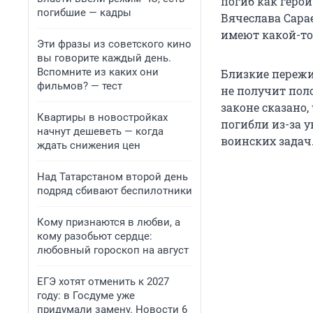
погиб как герой
погибшие — кадры
Вячеслава Сара
имеют какой-то
Эти фразы из советского кино
вы говорите каждый день.
Вспомните из каких они
Близкие пережи
фильмов? — тест
не получит пол
законе сказано
Квартиры в новостройках
погибли из-за 
начнут дешеветь — когда
воинских задач
ждать снижения цен
Над Татарстаном второй день
подряд сбивают беспилотники
Кому признаются в любви, а
кому разобьют сердце:
любовный гороскоп на август
ЕГЭ хотят отменить к 2027
году: в Госдуме уже
придумали замену. Новости 6