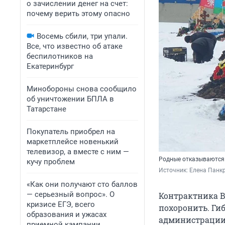
о зачислении денег на счет:
почему верить этому опасно
Восемь сбили, три упали.
Все, что известно об атаке
беспилотников на
Екатеринбург
Минобороны снова сообщило
об уничтожении БПЛА в
Татарстане
Покупатель приобрел на
маркетплейсе новенький
телевизор, а вместе с ним —
Родные отказываются в
кучу проблем
Источник: 
Елена Панкр
«Как они получают сто баллов
— серьезный вопрос». О
Контрактника В
кризисе ЕГЭ, всего
похоронить. Ги
образования и ужасах
администрации 
приемной кампании