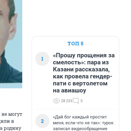
ТОП 5
«Прошу прощения за
1
смелость»: пара из
Казани рассказала,
как провела гендер-
пати с вертолетом
на авиашоу
28 233
3
 не могут
«Дай бог каждый простит
2
или в
меня, если что не так»: турок
а родину
записал видеообращение