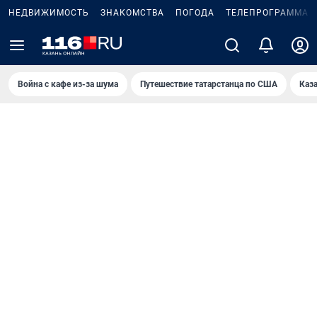
НЕДВИЖИМОСТЬ
ЗНАКОМСТВА
ПОГОДА
ТЕЛЕПРОГРАММА
Война с кафе из-за шума
Путешествие татарстанца по США
Каз