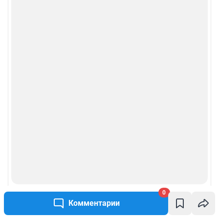
Сообщить новость
Рубрики
Реклама на сайте
Прайс-лист
О компании
Наши вакансии
Техподдержка
Предвыборная агитация
0
Комментарии
Статистика канала в MAX