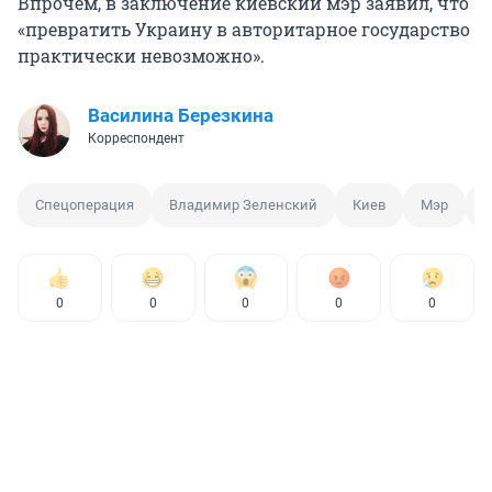
Впрочем, в заключение киевский мэр заявил, что
«превратить Украину в авторитарное государство
практически невозможно».
Василина Березкина
Корреспондент
Спецоперация
Владимир Зеленский
Киев
Мэр
У
0
0
0
0
0