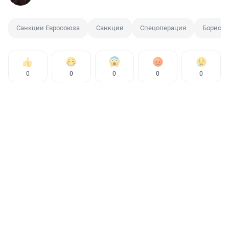
Санкции Евросоюза
Санкции
Спецоперация
Борис 
0
0
0
0
0