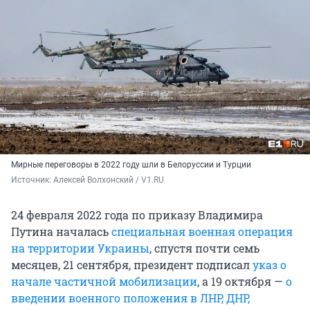
Мирные переговоры в 2022 году шли в Белоруссии и Турции
Источник: 
Алексей Волхонский / V1.RU
24 февраля 2022 года по приказу Владимира
Путина началась
специальная военная операция
на территории Украины
, спустя почти семь
месяцев, 21 сентября, президент подписал
указ о
начале частичной мобилизации
, а 19 октября —
о
введении военного положения в ЛНР, ДНР,