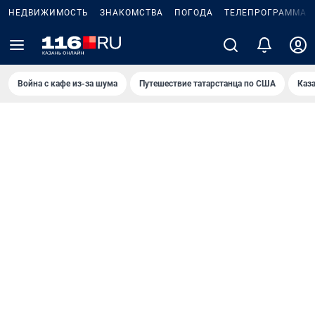
НЕДВИЖИМОСТЬ
ЗНАКОМСТВА
ПОГОДА
ТЕЛЕПРОГРАММА
Война с кафе из-за шума
Путешествие татарстанца по США
Каз