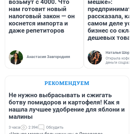
возьмут с 4000. Что
мешке»:
нам готовит новый
предпринимат
налоговый закон — он
рассказала, как
коснется импорта и
самом деле ус
даже репетиторов
бизнес со скл
дешевых това
Наталья Шорох
Анастасия Завгородняя
Открыла кофейн
деньги соцразв
РЕКОМЕНДУЕМ
Не нужно выбрасывать и сжигать
ботву помидоров и картофеля! Как я
нашла лучшее удобрение для яблони и
малины
3 часа
2 394
Обсудить