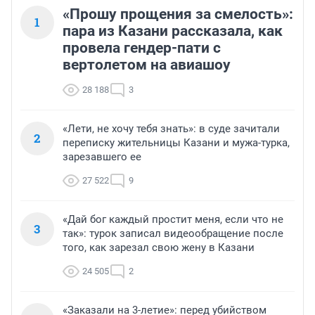
«Прошу прощения за смелость»:
1
пара из Казани рассказала, как
провела гендер-пати с
вертолетом на авиашоу
28 188
3
«Лети, не хочу тебя знать»: в суде зачитали
2
переписку жительницы Казани и мужа-турка,
зарезавшего ее
27 522
9
«Дай бог каждый простит меня, если что не
3
так»: турок записал видеообращение после
того, как зарезал свою жену в Казани
24 505
2
«Заказали на 3-летие»: перед убийством