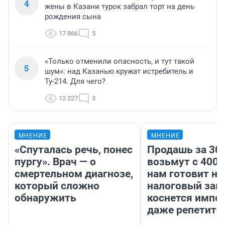
4
жены в Казани турок забрал торт на день
рождения сына
17 866
5
«Только отменили опасность, и тут такой
5
шум»: над Казанью кружат истребитель и
Ту-214. Для чего?
12 227
3
МНЕНИЕ
МНЕНИЕ
«Спуталась речь, понес
Продашь за 300
пургу». Врач — о
возьмут с 4000
смертельном диагнозе,
нам готовит н
который сложно
налоговый зако
обнаружить
коснется импор
даже репетито