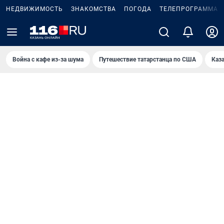
НЕДВИЖИМОСТЬ
ЗНАКОМСТВА
ПОГОДА
ТЕЛЕПРОГРАММА
Война с кафе из-за шума
Путешествие татарстанца по США
Каз