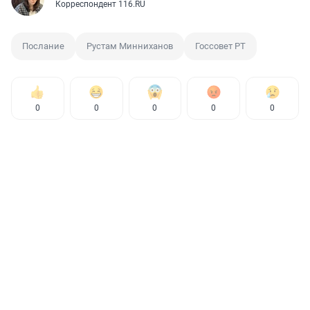
Корреспондент 116.RU
Послание
Рустам Минниханов
Госсовет РТ
0
0
0
0
0