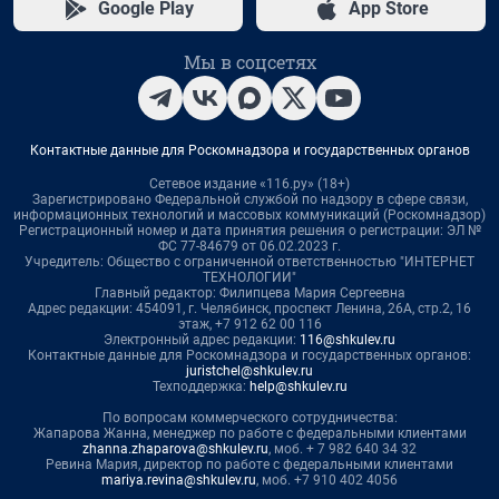
Google Play
App Store
Мы в соцсетях
Контактные данные для Роскомнадзора и государственных органов
Сетевое издание «116.ру» (18+)
Зарегистрировано Федеральной службой по надзору в сфере связи,
информационных технологий и массовых коммуникаций (Роскомнадзор)
Регистрационный номер и дата принятия решения о регистрации: ЭЛ №
ФС 77-84679 от 06.02.2023 г.
Учредитель: Общество с ограниченной ответственностью "ИНТЕРНЕТ
ТЕХНОЛОГИИ"
Главный редактор: Филипцева Мария Сергеевна
Адрес редакции: 454091, г. Челябинск, проспект Ленина, 26А, стр.2, 16
этаж, +7 912 62 00 116
Электронный адрес редакции:
116@shkulev.ru
Контактные данные для Роскомнадзора и государственных органов:
juristchel@shkulev.ru
Техподдержка:
help@shkulev.ru
По вопросам коммерческого сотрудничества:
Жапарова Жанна, менеджер по работе с федеральными клиентами
zhanna.zhaparova@shkulev.ru
, моб. + 7 982 640 34 32
Ревина Мария, директор по работе с федеральными клиентами
mariya.revina@shkulev.ru
, моб. +7 910 402 4056