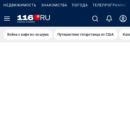
НЕДВИЖИМОСТЬ
ЗНАКОМСТВА
ПОГОДА
ТЕЛЕПРОГРАММА
Война с кафе из-за шума
Путешествие татарстанца по США
Каз