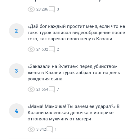
28 286
3
«Дай бог каждый простит меня, если что не
2
так»: турок записал видеообращение после
того, как зарезал свою жену в Казани
24 632
2
«Заказали на 3-летие»: перед убийством
3
жены в Казани турок забрал торт на день
рождения сына
21 664
7
«Мама! Мамочка! Ты зачем ее ударил?» В
4
Казани маленькая девочка в истерике
отгоняла мужчину от матери
3 842
1