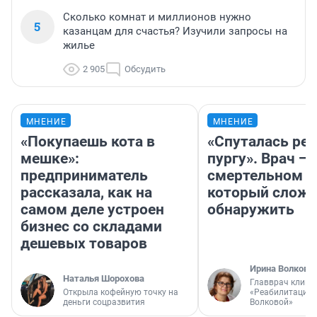
Сколько комнат и миллионов нужно
5
казанцам для счастья? Изучили запросы на
жилье
2 905
Обсудить
МНЕНИЕ
МНЕНИЕ
«Покупаешь кота в
«Спуталась реч
мешке»:
пургу». Врач — 
предприниматель
смертельном д
рассказала, как на
который слож
самом деле устроен
обнаружить
бизнес со складами
дешевых товаров
Ирина Волкова
Наталья Шорохова
Главврач клини
Открыла кофейную точку на
«Реабилитация 
деньги соцразвития
Волковой»