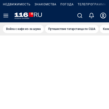
НЕДВИЖИМОСТЬ
ЗНАКОМСТВА
ПОГОДА
ТЕЛЕПРОГРАММА
Война с кафе из-за шума
Путешествие татарстанца по США
Каз