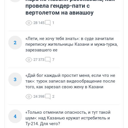
провела гендер-пати с
вертолетом на авиашоу
28 145
1
«Лети, не хочу тебя знать»: в суде зачитали
2
переписку жительницы Казани и мужа-турка,
зарезавшего ее
27 373
7
«Дай бог каждый простит меня, если что не
3
так»: турок записал видеообращение после
того, как зарезал свою жену в Казани
24 398
2
«Только отменили опасность, и тут такой
4
шум»: над Казанью кружат истребитель и
Ту-214. Для чего?