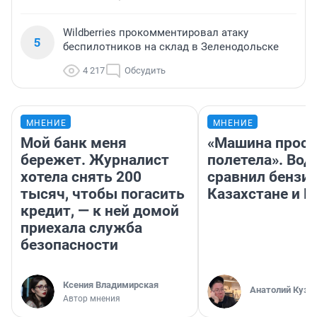
Wildberries прокомментировал атаку
5
беспилотников на склад в Зеленодольске
4 217
Обсудить
МНЕНИЕ
МНЕНИЕ
Мой банк меня
«Машина прост
бережет. Журналист
полетела». Вод
хотела снять 200
сравнил бензин
тысяч, чтобы погасить
Казахстане и Р
кредит, — к ней домой
приехала служба
безопасности
Ксения Владимирская
Анатолий Кузн
Автор мнения