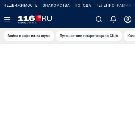
НЕДВИЖИМОСТЬ
ЗНАКОМСТВА
ПОГОДА
ТЕЛЕПРОГРАММА
Война с кафе из-за шума
Путешествие татарстанца по США
Каз