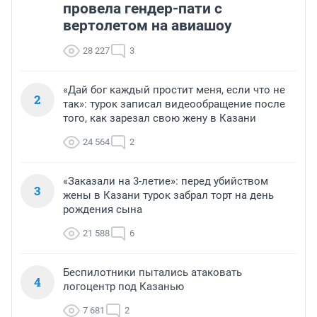
провела гендер-пати с
вертолетом на авиашоу
28 227
3
«Дай бог каждый простит меня, если что не
2
так»: турок записал видеообращение после
того, как зарезал свою жену в Казани
24 564
2
«Заказали на 3-летие»: перед убийством
3
жены в Казани турок забрал торт на день
рождения сына
21 588
6
Беспилотники пытались атаковать
4
логоцентр под Казанью
7 681
2