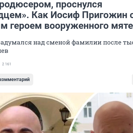
продюсером, проснулся
дцем». Как Иосиф Пригожин 
м героем вооруженного мят
задумался над сменой фамилии после ты
иев
2 161
 комментарий