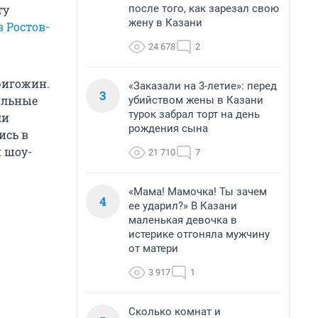
после того, как зарезал свою
ту
жену в Казани
 Ростов-
24 678
2
Пригожин.
«Заказали на 3-летие»: перед
3
иальные
убийством жены в Казани
турок забрал торт на день
ли
рождения сына
ись в
 шоу-
21 710
7
«Мама! Мамочка! Ты зачем
4
ее ударил?» В Казани
маленькая девочка в
истерике отгоняла мужчину
от матери
3 917
1
Сколько комнат и