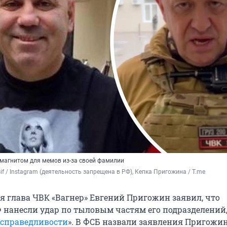
магнитом для мемов из-за своей фамилии
sif / Instagram (деятельность запрещена в РФ), Кепка Пригожина / T.me
я глава ЧВК «Вагнер» Евгений Пригожин заявил, что
нанесли удар по тыловым частям его подразделений,
справедливости
». В ФСБ назвали заявления Пригожи