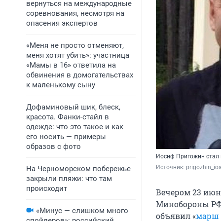
вернуться на международные
соревнования, несмотря на
опасения экспертов
«Меня не просто отменяют,
меня хотят убить»: участница
«Мамы в 16» ответила на
обвинения в домогательствах
к маленькому сыну
Дофаминовый шик, блеск,
красота. Фанки-стайл в
одежде: что это такое и как
его носить — примеры
образов с фото
Иосиф Пригожин стал 
Источник: 
prigozhin_io
На Черноморском побережье
закрыли пляжи: что там
происходит
Вечером 23 июн
Минобороны РФ 
«Минус — слишком много
объявил «
марш 
спойлеров»: российский