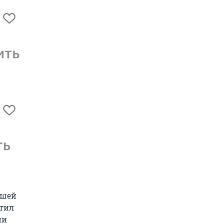
дшей
стил
ии