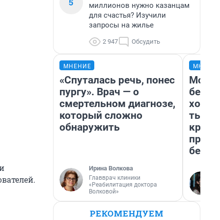
5
миллионов нужно казанцам
для счастья? Изучили
запросы на жилье
2 947
Обсудить
МНЕНИЕ
МНЕНИ
«Спуталась речь, понес
Мой б
пургу». Врач — о
береж
смертельном диагнозе,
хотел
который сложно
тысяч
обнаружить
креди
приех
безоп
чи
Ирина Волкова
Главврач клиники
вателей.
«Реабилитация доктора
Волковой»
РЕКОМЕНДУЕМ