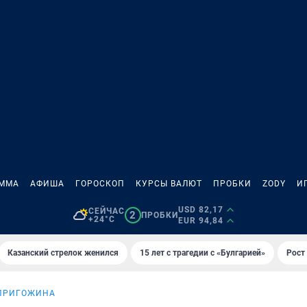
АММА
АФИША
ГОРОСКОП
КУРСЫ ВАЛЮТ
ПРОБКИ
ZODY
И
USD 82,17
СЕЙЧАС
2
ПРОБКИ
+24°C
EUR 94,84
Казанский стрелок женился
15 лет с трагедии с «Булгарией»
Рост 
ПРИГОЖИНА