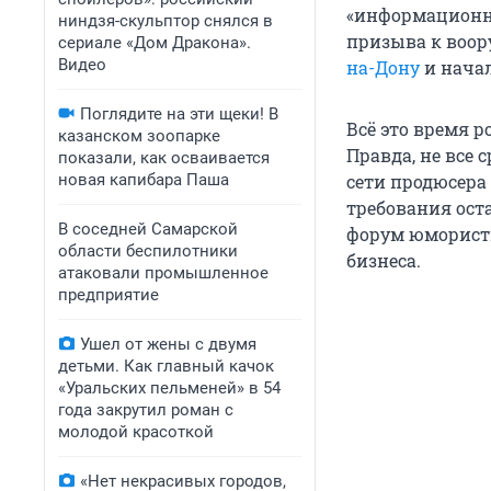
«информационн
ниндзя-скульптор снялся в
призыва к воор
сериале «Дом Дракона».
Видео
на-Дону
и нача
Поглядите на эти щеки! В
Всё это время р
казанском зоопарке
Правда, не все 
показали, как осваивается
новая капибара Паша
сети продюсера
требования оста
В соседней Самарской
форум юмористи
области беспилотники
бизнеса.
атаковали промышленное
предприятие
Ушел от жены с двумя
детьми. Как главный качок
«Уральских пельменей» в 54
года закрутил роман с
молодой красоткой
«Нет некрасивых городов,