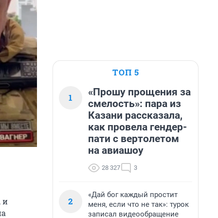
ТОП 5
«Прошу прощения за
1
смелость»: пара из
Казани рассказала,
как провела гендер-
пати с вертолетом
на авиашоу
28 327
3
«Дай бог каждый простит
2
 и
меня, если что не так»: турок
на
записал видеообращение