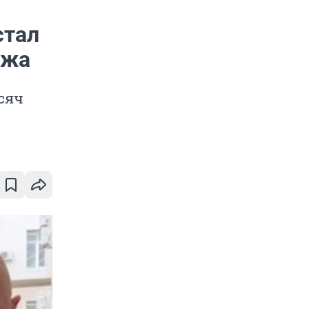
стал
ежа
сяч