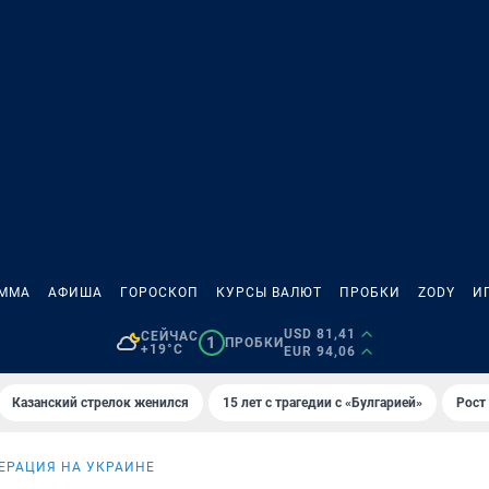
АММА
АФИША
ГОРОСКОП
КУРСЫ ВАЛЮТ
ПРОБКИ
ZODY
И
USD 81,41
СЕЙЧАС
1
ПРОБКИ
+19°C
EUR 94,06
Казанский стрелок женился
15 лет с трагедии с «Булгарией»
Рост 
ЕРАЦИЯ НА УКРАИНЕ