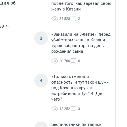
бщил об
после того, как зарезал свою
жену в Казани
24 528
2
дня,
«Заказали на 3-летие»: перед
3
убийством жены в Казани
турок забрал торт на день
рождения сына
20 760
6
«Только отменили
4
опасность, и тут такой шум»:
над Казанью кружат
истребитель и Ту-214. Для
чего?
12 252
3
Беспилотники пытались