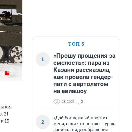
ТОП 5
«Прошу прощения за
1
смелость»: пара из
Казани рассказала,
как провела гендер-
пати с вертолетом
на авиашоу
28 202
3
льная
, 21
«Дай бог каждый простит
а 19
2
меня, если что не так»: турок
записал видеообращение