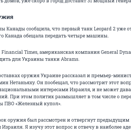
ть домов, уже скоро в город доставят 31 мощный генера
ужия
ы Канады сообщила, что первый танк Leopard 2 уже 
его Канада обещала передать четыре машины.
Financial Times, американская компания General Dyn
дить для Украины танки Abrams.
ставках оружия Украине рассказал и премьер-минис
ин Нетаньяху. Он пообещал, что рассмотрит этот вопр
 национальными интересами Израиля, и не может дава
ий. При этом политик размышляет в том числе о пер
ы ПВО «Железный купол».
вок оружия был рассмотрен и отвергнут предыдущим
Израиля. Я изучу этот вопрос и отвечу в наиболее ад