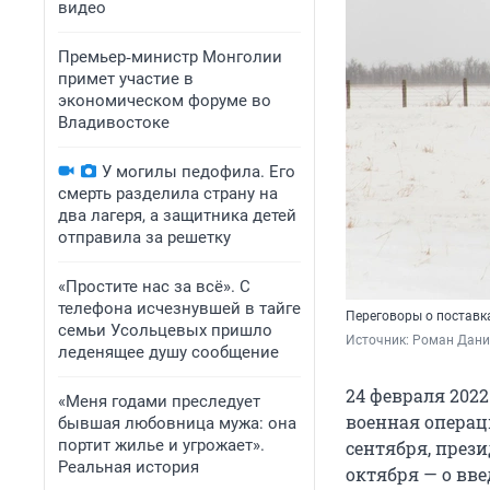
видео
Премьер‑министр Монголии
примет участие в
экономическом форуме во
Владивостоке
У могилы педофила. Его
смерть разделила страну на
два лагеря, а защитника детей
отправила за решетку
«Простите нас за всё». С
телефона исчезнувшей в тайге
Переговоры о поставк
семьи Усольцевых пришло
Источник: 
Роман Данил
леденящее душу сообщение
24 февраля 202
«Меня годами преследует
военная операц
бывшая любовница мужа: она
портит жилье и угрожает».
сентября, прези
Реальная история
октября — о вв