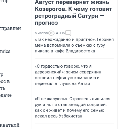
тор.
Август перевернет жизнь
Козерогов. К чему готовит
ретроградный Сатурн —
прогноз
отправлен
5 часов
4 036
1
«Так неожиданно и приятно». Героиня
мема вспомнила о съемках с гуру
amics
пикапа в кафе Владивостока
«С гордостью говорю, что я
деревенский»: зачем северянин
тр
оставил нефтяную компанию и
ос в
переехал в глушь на Алтай
ть
едаче
«Я не жалуюсь». Строитель лишился
рук и ног и стал звездой соцсетей:
как он живет и почему его семью
искал весь Узбекистан
екватной