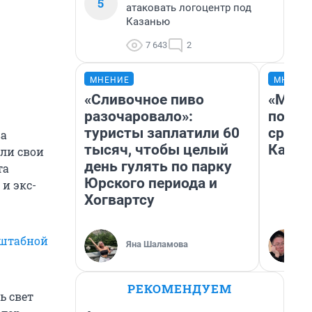
5
атаковать логоцентр под
Казанью
7 643
2
МНЕНИЕ
МНЕНИ
«Сливочное пиво
«Маши
разочаровало»:
полет
туристы заплатили 60
сравн
ва
тысяч, чтобы целый
Казах
ли свои
день гулять по парку
та
Юрского периода и
и экс-
Хогвартсу
штабной
Яна Шаламова
РЕКОМЕНДУЕМ
ь свет