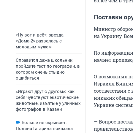
более чем в тре
Поставки ор
Министр оборон
«Ну вот и всё»: звезда
на Украину. Вс
«Дома-2» развелась с
молодым мужем
По информации 
начнет произво
Справится даже школьник:
пройдите тест по географии, в
котором очень стыдно
О возможных по
ошибиться
Израиля Биньям
соответствии с
«Играют друг с другом»: как
себя чувствуют экзотические
никаких обещан
животные, изъятые у уличных
Украине систем
фотографов в Казани
— Вопрос поста
Больше не скрывает:
правительством 
Полина Гагарина показала