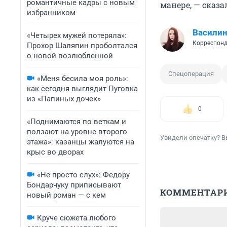
романтичные кадры с новым
манере, — сказа
избранником
Василин
«Четырех мужей потеряла»:
Корреспонд
Прохор Шаляпин проболтался
о новой возлюбленной
Спецоперация
«Меня бесила моя роль»:
как сегодня выглядит Пуговка
из «Папиных дочек»
0
«Поднимаются по веткам и
ползают на уровне второго
Увидели опечатку? В
этажа»: казанцы жалуются на
крыс во дворах
«Не просто слух»: Федору
Бондарчуку приписывают
КОММЕНТАР
новый роман — с кем
Круче сюжета любого