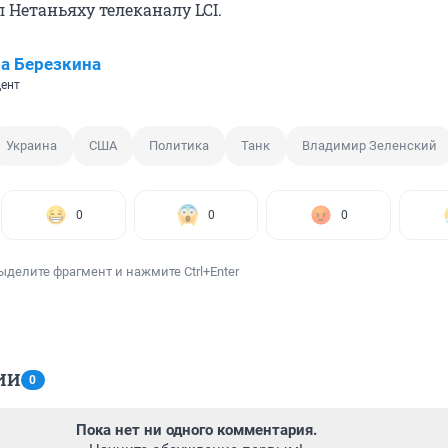
л Нетаньяху телеканалу LCI.
а Березкина
ент
Украина
США
Политика
Танк
Владимир Зеленский
0
0
0
ыделите фрагмент и нажмите Ctrl+Enter
ИИ
0
Пока нет ни одного комментария.