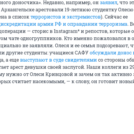
ного доносчика». Недавно, например, он
заявил
, что э
в Архангельске арестовали 19-летнюю студентку Олесю
ена в список
террористов и экстремистов
). Сейчас ее
дискредитации армии РФ и оправдании терроризма
. 
операции — сторис в Instagram* и репостов, которые 
том чате одногруппников. Кто именно пожаловался в 
циально не заявляли. Олеся и ее семья подозревают, ч
гли другие студенты: учащиеся САФУ
обсуждали донос 
да, а еще
выступают в суде свидетелями
со стороны об
ает арест девушки своей заслугой. Наши коллеги из 2
му нужно от Олеси Кривцовой и зачем он так активно
орых считает насекомыми, — к слову, он готовит новый