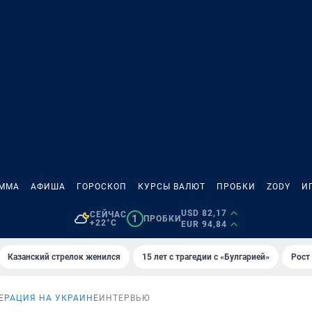
АММА
АФИША
ГОРОСКОП
КУРСЫ ВАЛЮТ
ПРОБКИ
ZODY
И
USD 82,17
СЕЙЧАС
1
ПРОБКИ
+22°C
EUR 94,84
Казанский стрелок женился
15 лет с трагедии с «Булгарией»
Рост 
ЕРАЦИЯ НА УКРАИНЕ
ИНТЕРВЬЮ