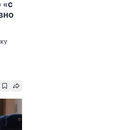
 «с
вно
тку