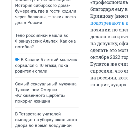
«профессиональ
История сибирского дома-
благодаря ему 
бумеранга, где в гости ходили
Кривцову (внес
через балконы, — таких всего
подозревают в 
два в России
позиции по спец
Тело россиянки нашли во
делала в закры
Французских Альпах. Как она
на девушку, офи
погибла?
сделать это мо
октябре 2022 го
В Казани 5-летний мальчик
Булатов же счит
сорвался с 10 этажа, пока
спросили, что е
родители спали
на россиян, кот
Самый сексуальный мужчина
говорит, «удар».
Турции: чем Омер из
«Клюквенного щербета»
покорил женщин
В Татарстане учителей
выводят на уборку школьного
двора во время воздушной