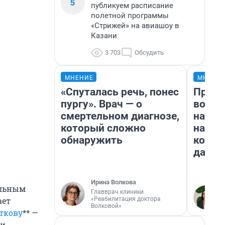
5
публикуем расписание
полетной программы
«Стрижей» на авиашоу в
Казани
3 703
Обсудить
МНЕНИЕ
МНЕНИ
«Спуталась речь, понес
Прода
пургу». Врач — о
возьм
смертельном диагнозе,
нам г
который сложно
налог
обнаружить
косне
даже 
Ирина Волкова
льным
Главврач клиники
«Реабилитация доктора
ает
Волковой»
ткову
** —
ии