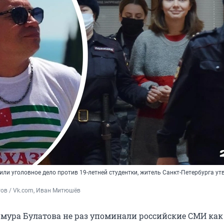
или уголовное дело против 19-летней студентки, житель Санкт-Петербурга ут
ов / Vk.com, Иван Митюшёв
мура Булатова не раз упоминали российские СМИ как