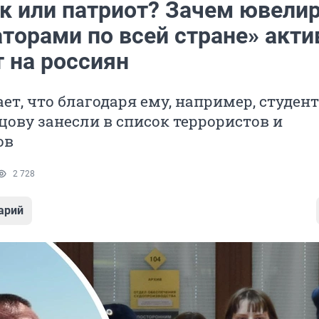
к или патриот? Зачем ювелир
торами по всей стране» акти
 на россиян
ет, что благодаря ему, например, студен
ову занесли в список террористов и
ов
2 728
арий