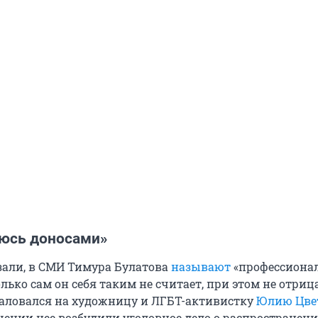
аюсь доносами»
зали, в СМИ Тимура Булатова
называют
«профессиона
лько сам он себя таким не считает, при этом не отриц
 жаловался на художницу и ЛГБТ-активистку
Юлию Цве
ошении нее возбудили уголовное дело о распространен