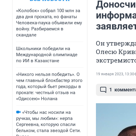
Доносчи
«Колобок» собрал 100 млн за
информа
два дня проката, но фанаты
Человека-паука объявили ему
заявляет
войну. Разбираемся в
скандале
Он утвержда
Школьники победили на
Олесю Кривц
Международной олимпиаде
экстремист
по ИИ в Казахстане
«Никого нельзя победить». О
19 января 2023, 13:30
чем главный блокбастер этого
года, который бьет рекорды в
1
коммент
прокате: честный отзыв на
«Одиссею» Нолана
«Чтобы нас носили на
ручках, мы любим»: нерпа
Сергеевна, которую спасли
бельком, стала звездой Сети.