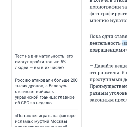
порнографии за
фотографируютс
мнению Булатов
Пока одни ставя
деятельность
«
извращенцами» 
Тест на внимательность: его
смогут пройти только 5%
— Давайте вещи
людей — вы в их числе?
отправителя. Я
преступными де
Россию атаковали больше 200
Преимущественн
тысяч дронов, а Беларусь
стягивает войска к
разным уголовн
украинской границе: главное
законным пресл
об СВО за неделю
«Пытаются играть на факторе
ислама»: муфтий Москвы