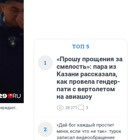
ТОП 5
«Прошу прощения за
1
смелость»: пара из
Казани рассказала,
как провела гендер-
пати с вертолетом
на авиашоу
28 271
3
верждает,
«Дай бог каждый простит
2
меня, если что не так»: турок
записал видеообращение