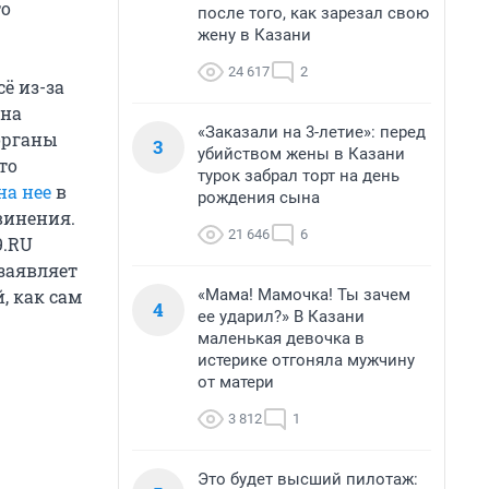
то
после того, как зарезал свою
жену в Казани
24 617
2
Всё из-за
она
«Заказали на 3-летие»: перед
органы
3
убийством жены в Казани
то
турок забрал торт на день
на нее
в
рождения сына
винения.
21 646
6
9.RU
 заявляет
«Мама! Мамочка! Ты зачем
, как сам
4
ее ударил?» В Казани
маленькая девочка в
истерике отгоняла мужчину
от матери
3 812
1
Это будет высший пилотаж: