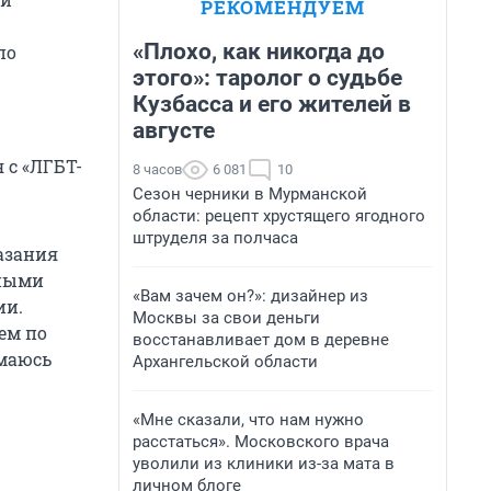
РЕКОМЕНДУЕМ
«Плохо, как никогда до
по
этого»: таролог о судьбе
Кузбасса и его жителей в
августе
я с «ЛГБТ-
8 часов
6 081
10
Сезон черники в Мурманской
области: рецепт хрустящего ягодного
штруделя за полчаса
азания
вными
«Вам зачем он?»: дизайнер из
ии.
Москвы за свои деньги
ем по
восстанавливает дом в деревне
имаюсь
Архангельской области
«Мне сказали, что нам нужно
расстаться». Московского врача
уволили из клиники из-за мата в
личном блоге