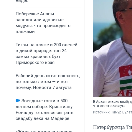
Видео
Побережье Анапы
заполонили ядовитые
медузы: что происходит с
пляжами
Тигры на пляже и 300 оленей
в дикой природе: топ-24
самых красивых бухт
Приморского края
Рабочий день хотят сократить,
но только летом — и вот
почему. Новости 7 августа
Звездные гости в 500-
В Архангельске возбуд
что это его заслуга
летнем соборе: Криштиану
Роналду готовится сыграть
Источник: 
Тимур Булат
свадьбу века на Мадейре
Петербуржца Ти
«Жила тут интеллигенция».