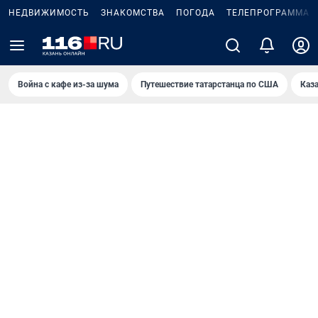
НЕДВИЖИМОСТЬ
ЗНАКОМСТВА
ПОГОДА
ТЕЛЕПРОГРАММА
Война с кафе из-за шума
Путешествие татарстанца по США
Каз