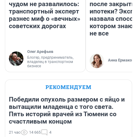
чудом не развалилось:
после закрыти
транспортный эксперт
ипотеки? Эксп
разнес миф о «вечных»
назвала способ
советских дорогах
котором знают
не все
Олег Арефьев
Блогер, предприниматель,
Анна Ермакова
владелец в транспортном
бизнесе
РЕКОМЕНДУЕМ
Победили опухоль размером с яйцо и
вытащили младенца с того света.
Пять историй врачей из Тюмени со
счастливым концом
21 час
14 665
4