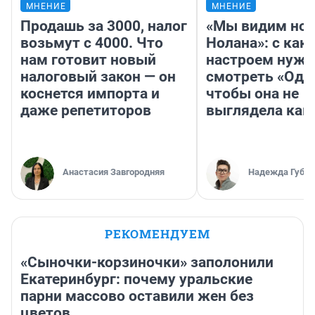
МНЕНИЕ
МНЕНИЕ
Продашь за 3000, налог
«Мы видим нов
возьмут с 4000. Что
Нолана»: с как
нам готовит новый
настроем нужн
налоговый закон — он
смотреть «Оди
коснется импорта и
чтобы она не
даже репетиторов
выглядела как
Анастасия Завгородняя
Надежда Губар
РЕКОМЕНДУЕМ
«Сыночки-корзиночки» заполонили
Екатеринбург: почему уральские
парни массово оставили жен без
цветов