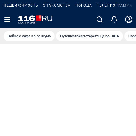
НЕДВИЖИМОСТЬ
ЗНАКОМСТВА
ПОГОДА
ТЕЛЕПРОГРАММА
Война с кафе из-за шума
Путешествие татарстанца по США
Каз