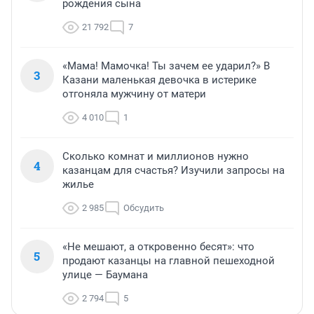
рождения сына
21 792
7
«Мама! Мамочка! Ты зачем ее ударил?» В
3
Казани маленькая девочка в истерике
отгоняла мужчину от матери
4 010
1
Сколько комнат и миллионов нужно
4
казанцам для счастья? Изучили запросы на
жилье
2 985
Обсудить
«Не мешают, а откровенно бесят»: что
5
продают казанцы на главной пешеходной
улице — Баумана
2 794
5