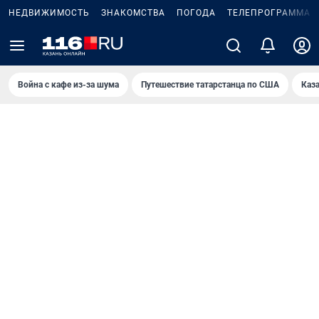
НЕДВИЖИМОСТЬ
ЗНАКОМСТВА
ПОГОДА
ТЕЛЕПРОГРАММА
Война с кафе из-за шума
Путешествие татарстанца по США
Каз