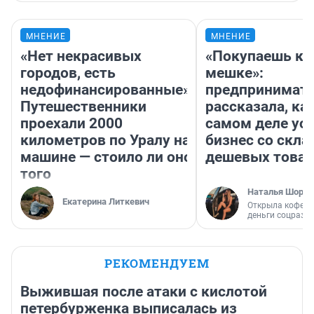
МНЕНИЕ
МНЕНИЕ
«Нет некрасивых
«Покупаешь ко
городов, есть
мешке»:
недофинансированные».
предпринимат
Путешественники
рассказала, как
проехали 2000
самом деле ус
километров по Уралу на
бизнес со скл
машине — стоило ли оно
дешевых това
того
Наталья Шорох
Екатерина Литкевич
Открыла кофейн
деньги соцразв
РЕКОМЕНДУЕМ
Выжившая после атаки с кислотой
петербурженка выписалась из