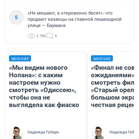
«Не мешают, а откровенно бесят»: что
5
продают казанцы на главной пешеходной
улице — Баумана
2 786
5
МНЕНИЕ
МНЕНИЕ
«Мы видим нового
«Финал не совп
Нолана»: с каким
ожиданиями»: 
настроем нужно
смотреть фил
смотреть «Одиссею»,
«Старый орел» 
чтобы она не
большом экран
выглядела как фиаско
честная рецен
Надежда Губарь
Надежда Губар