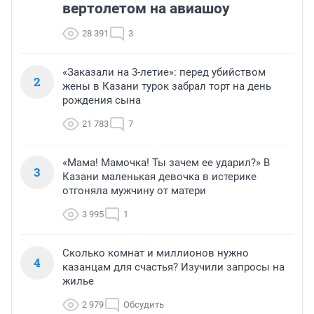
вертолетом на авиашоу
28 391
3
«Заказали на 3-летие»: перед убийством
2
жены в Казани турок забрал торт на день
рождения сына
21 783
7
«Мама! Мамочка! Ты зачем ее ударил?» В
3
Казани маленькая девочка в истерике
отгоняла мужчину от матери
3 995
1
Сколько комнат и миллионов нужно
4
казанцам для счастья? Изучили запросы на
жилье
2 979
Обсудить