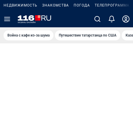
НЕДВИЖИМОСТЬ
ЗНАКОМСТВА
ПОГОДА
ТЕЛЕПРОГРАММА
Война с кафе из-за шума
Путешествие татарстанца по США
Каз