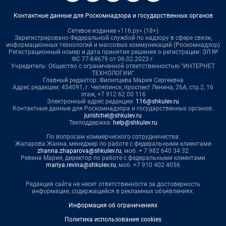
Контактные данные для Роскомнадзора и государственных органов
Сетевое издание «116.ру» (18+)
Зарегистрировано Федеральной службой по надзору в сфере связи,
информационных технологий и массовых коммуникаций (Роскомнадзор)
Регистрационный номер и дата принятия решения о регистрации: ЭЛ №
ФС 77-84679 от 06.02.2023 г.
Учредитель: Общество с ограниченной ответственностью "ИНТЕРНЕТ
ТЕХНОЛОГИИ"
Главный редактор: Филипцева Мария Сергеевна
Адрес редакции: 454091, г. Челябинск, проспект Ленина, 26А, стр.2, 16
этаж, +7 912 62 00 116
Электронный адрес редакции:
116@shkulev.ru
Контактные данные для Роскомнадзора и государственных органов:
juristchel@shkulev.ru
Техподдержка:
help@shkulev.ru
По вопросам коммерческого сотрудничества:
Жапарова Жанна, менеджер по работе с федеральными клиентами
zhanna.zhaparova@shkulev.ru
, моб. + 7 982 640 34 32
Ревина Мария, директор по работе с федеральными клиентами
mariya.revina@shkulev.ru
, моб. +7 910 402 4056
Редакция сайта не несет ответственности за достоверность
информации, содержащейся в рекламных объявлениях.
Информация об ограничениях
Политика использования cookies