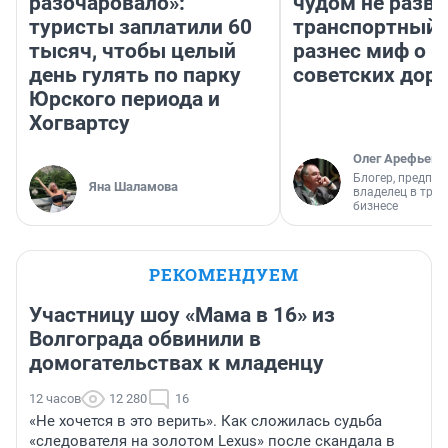
разочаровало»:
чудом не разва
туристы заплатили 60
транспортный 
тысяч, чтобы целый
разнес миф о 
день гулять по парку
советских доро
Юрского периода и
Хогвартсу
Олег Арефьев
Блогер, предпри
Яна Шаламова
владелец в тра
бизнесе
РЕКОМЕНДУЕМ
Участницу шоу «Мама в 16» из
Волгограда обвинили в
домогательствах к младенцу
12 часов
12 280
16
«Не хочется в это верить». Как сложилась судьба
«следователя на золотом Lexus» после скандала в