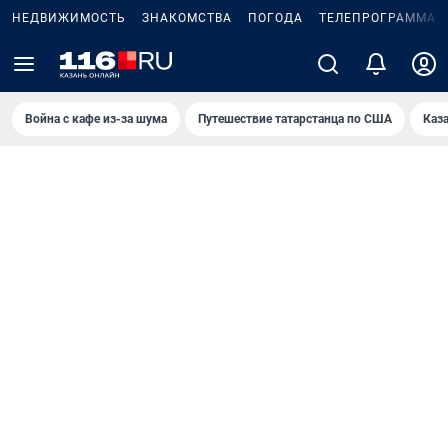
НЕДВИЖИМОСТЬ
ЗНАКОМСТВА
ПОГОДА
ТЕЛЕПРОГРАММА
Война с кафе из-за шума
Путешествие татарстанца по США
Каз