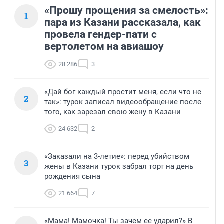
«Прошу прощения за смелость»:
1
пара из Казани рассказала, как
провела гендер-пати с
вертолетом на авиашоу
28 286
3
«Дай бог каждый простит меня, если что не
2
так»: турок записал видеообращение после
того, как зарезал свою жену в Казани
24 632
2
«Заказали на 3-летие»: перед убийством
3
жены в Казани турок забрал торт на день
рождения сына
21 664
7
«Мама! Мамочка! Ты зачем ее ударил?» В