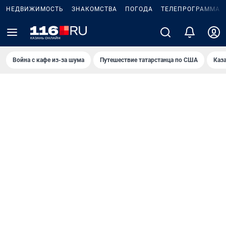
НЕДВИЖИМОСТЬ
ЗНАКОМСТВА
ПОГОДА
ТЕЛЕПРОГРАММА
Война с кафе из-за шума
Путешествие татарстанца по США
Каз