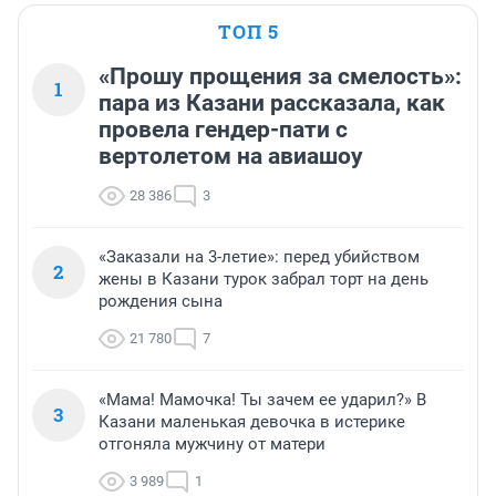
ТОП 5
«Прошу прощения за смелость»:
1
пара из Казани рассказала, как
провела гендер-пати с
вертолетом на авиашоу
28 386
3
«Заказали на 3-летие»: перед убийством
2
жены в Казани турок забрал торт на день
рождения сына
21 780
7
«Мама! Мамочка! Ты зачем ее ударил?» В
3
Казани маленькая девочка в истерике
отгоняла мужчину от матери
3 989
1