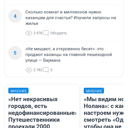
Сколько комнат и миллионов нужно
4
казанцам для счастья? Изучили запросы на
жилье
2 978
Обсудить
«Не мешают, а откровенно бесят»: что
5
продают казанцы на главной пешеходной
улице — Баумана
2 782
5
МНЕНИЕ
МНЕНИЕ
«Нет некрасивых
«Мы видим нов
городов, есть
Нолана»: с как
недофинансированные».
настроем нужн
Путешественники
смотреть «Оди
проехали 2000
чтобы она не