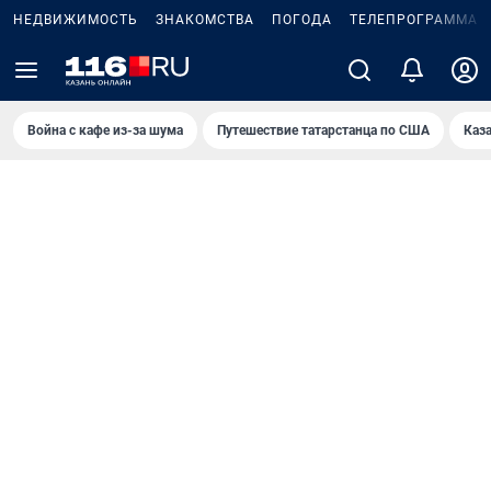
НЕДВИЖИМОСТЬ
ЗНАКОМСТВА
ПОГОДА
ТЕЛЕПРОГРАММА
Война с кафе из-за шума
Путешествие татарстанца по США
Каз