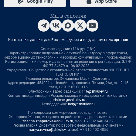
Google Play
App Store
Мы в соцсетях
Контактные данные для Роскомнадзора и государственных органов
Сетевое издание «116.ру» (18+)
Зарегистрировано Федеральной службой по надзору в сфере связи,
информационных технологий и массовых коммуникаций (Роскомнадзор)
Регистрационный номер и дата принятия решения о регистрации: ЭЛ №
ФС 77-84679 от 06.02.2023 г.
Учредитель: Общество с ограниченной ответственностью "ИНТЕРНЕТ
ТЕХНОЛОГИИ"
Главный редактор: Филипцева Мария Сергеевна
Адрес редакции: 454091, г. Челябинск, проспект Ленина, 26А, стр.2, 16
этаж, +7 912 62 00 116
Электронный адрес редакции:
116@shkulev.ru
Контактные данные для Роскомнадзора и государственных органов:
juristchel@shkulev.ru
Техподдержка:
help@shkulev.ru
По вопросам коммерческого сотрудничества:
Жапарова Жанна, менеджер по работе с федеральными клиентами
zhanna.zhaparova@shkulev.ru
, моб. + 7 982 640 34 32
Ревина Мария, директор по работе с федеральными клиентами
mariya.revina@shkulev.ru
, моб. +7 910 402 4056