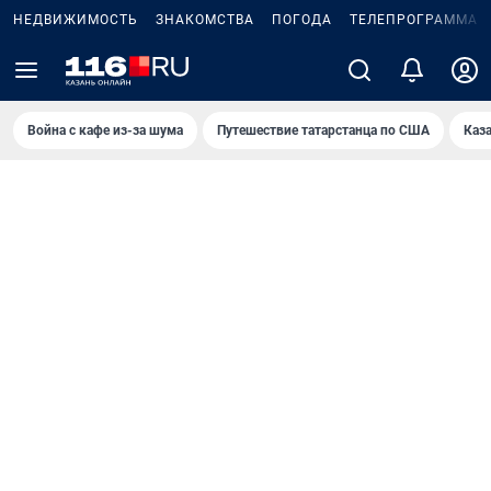
НЕДВИЖИМОСТЬ
ЗНАКОМСТВА
ПОГОДА
ТЕЛЕПРОГРАММА
Война с кафе из-за шума
Путешествие татарстанца по США
Каз