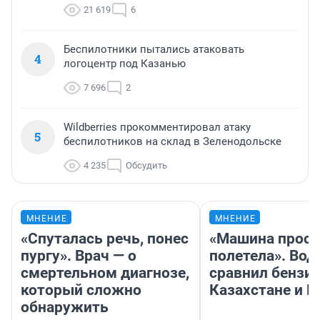
21 619
6
Беспилотники пытались атаковать
4
логоцентр под Казанью
7 696
2
Wildberries прокомментировал атаку
5
беспилотников на склад в Зеленодольске
4 235
Обсудить
МНЕНИЕ
МНЕНИЕ
«Спуталась речь, понес
«Машина прост
пургу». Врач — о
полетела». Вод
смертельном диагнозе,
сравнил бензин
который сложно
Казахстане и Р
обнаружить