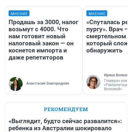
МНЕНИЕ
МНЕНИЕ
Продашь за 3000, налог
«Спуталась реч
возьмут с 4000. Что
пургу». Врач — 
нам готовит новый
смертельном д
налоговый закон — он
который слож
коснется импорта и
обнаружить
даже репетиторов
Ирина Волкова
Главврач клини
Анастасия Завгородняя
«Реабилитация 
Волковой»
РЕКОМЕНДУЕМ
«Выглядит, будто сейчас развалится»:
ребенка из Австралии шокировало