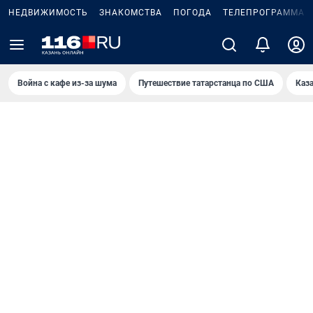
НЕДВИЖИМОСТЬ
ЗНАКОМСТВА
ПОГОДА
ТЕЛЕПРОГРАММА
Война с кафе из-за шума
Путешествие татарстанца по США
Каз