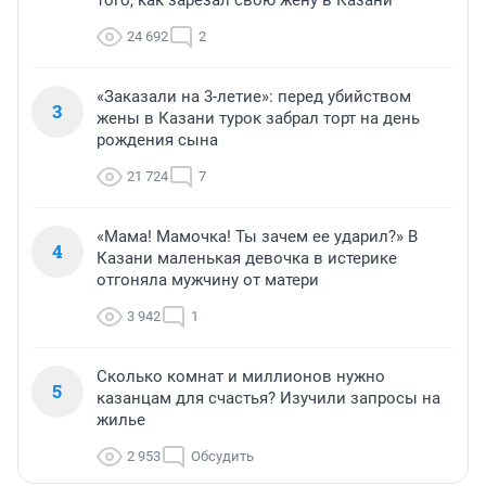
того, как зарезал свою жену в Казани
24 692
2
«Заказали на 3-летие»: перед убийством
3
жены в Казани турок забрал торт на день
рождения сына
21 724
7
«Мама! Мамочка! Ты зачем ее ударил?» В
4
Казани маленькая девочка в истерике
отгоняла мужчину от матери
3 942
1
Сколько комнат и миллионов нужно
5
казанцам для счастья? Изучили запросы на
жилье
2 953
Обсудить