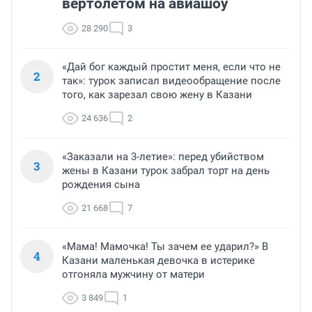
вертолетом на авиашоу
28 290
3
«Дай бог каждый простит меня, если что не
2
так»: турок записал видеообращение после
того, как зарезал свою жену в Казани
24 636
2
«Заказали на 3-летие»: перед убийством
3
жены в Казани турок забрал торт на день
рождения сына
21 668
7
«Мама! Мамочка! Ты зачем ее ударил?» В
4
Казани маленькая девочка в истерике
отгоняла мужчину от матери
3 849
1