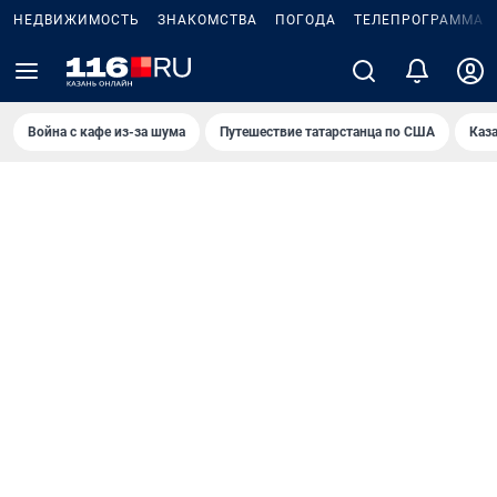
НЕДВИЖИМОСТЬ
ЗНАКОМСТВА
ПОГОДА
ТЕЛЕПРОГРАММА
Война с кафе из-за шума
Путешествие татарстанца по США
Каз