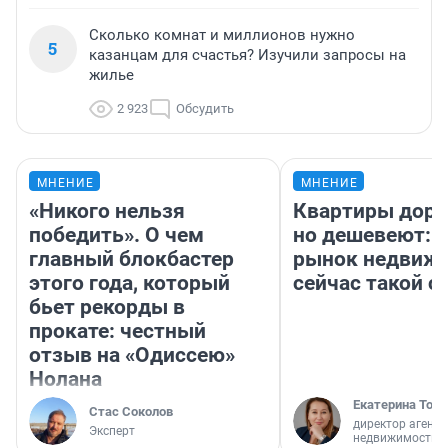
Сколько комнат и миллионов нужно
5
казанцам для счастья? Изучили запросы на
жилье
2 923
Обсудить
МНЕНИЕ
МНЕНИЕ
«Никого нельзя
Квартиры дор
победить». О чем
но дешевеют: 
главный блокбастер
рынок недвиж
этого года, который
сейчас такой 
бьет рекорды в
прокате: честный
отзыв на «Одиссею»
Нолана
Екатерина Торо
Стас Соколов
директор агентс
Эксперт
недвижимости