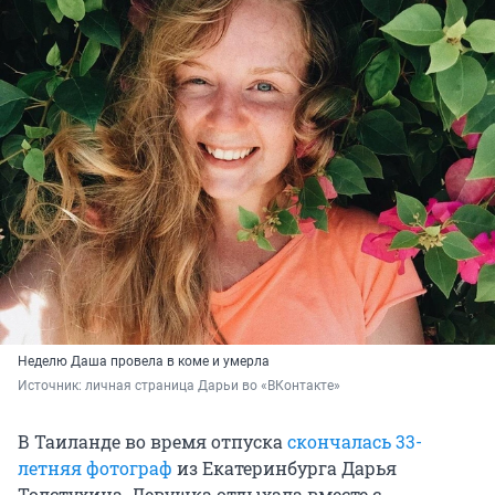
Неделю Даша провела в коме и умерла
Источник: 
личная страница Дарьи во «ВКонтакте»
В Таиланде во время отпуска
скончалась 33-
летняя фотограф
из Екатеринбурга Дарья
Толстухина. Девушка отдыхала вместе с