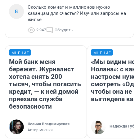
Сколько комнат и миллионов нужно
5
казанцам для счастья? Изучили запросы на
жилье
2 947
Обсудить
МНЕНИЕ
МНЕНИЕ
Мой банк меня
«Мы видим нов
бережет. Журналист
Нолана»: с как
хотела снять 200
настроем нужн
тысяч, чтобы погасить
смотреть «Оди
кредит, — к ней домой
чтобы она не
приехала служба
выглядела как
безопасности
Ксения Владимирская
Надежда Губар
Автор мнения