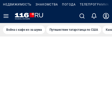
НЕДВИЖИМОСТЬ
ЗНАКОМСТВА
ПОГОДА
ТЕЛЕПРОГРАММА
Война с кафе из-за шума
Путешествие татарстанца по США
Каз