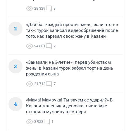
28 329
3
«Дай бог каждый простит меня, если что не
2
так»: турок записал видеообращение после
того, как зарезал свою жену в Казани
24 681
2
«Заказали на 3-летие»: перед убийством
3
жены в Казани турок забрал торт на день
рождения сына
21 712
7
«Мама! Мамочка! Ты зачем ее ударил?» В
4
Казани маленькая девочка в истерике
отгоняла мужчину от матери
3 923
1