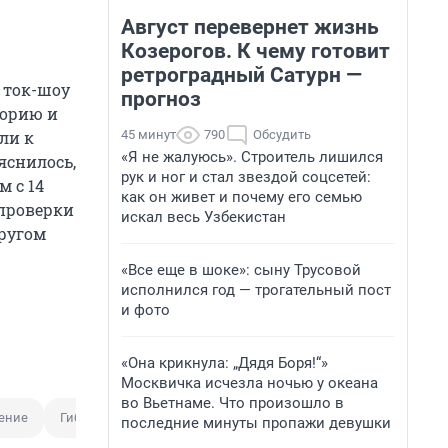
Август перевернет жизнь
Козерогов. К чему готовит
ретроградный Сатурн —
 ток-шоу
прогноз
торию и
45 минут
790
Обсудить
ли к
«Я не жалуюсь». Строитель лишился
яснилось,
рук и ног и стал звездой соцсетей:
м с 14
как он живет и почему его семью
 проверки
искал весь Узбекистан
другом
«Все еще в шоке»: сыну Трусовой
исполнился год — трогательный пост
и фото
«Она крикнула: „Дядя Боря!“»
Москвичка исчезла ночью у океана
во Вьетнаме. Что произошло в
ение
Гибель ребенка
последние минуты пропажи девушки