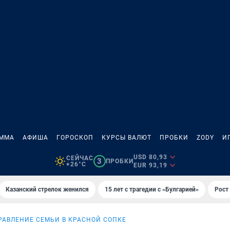
АММА
АФИША
ГОРОСКОП
КУРСЫ ВАЛЮТ
ПРОБКИ
ZODY
И
USD 80,93
СЕЙЧАС
3
ПРОБКИ
+26°C
EUR 93,19
Казанский стрелок женился
15 лет с трагедии с «Булгарией»
Рост 
РАВЛЕНИЕ СЕМЬИ В КРАСНОЙ СОПКЕ