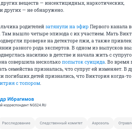
 других веществ — инсектицидных, наркотических,
и других — не обнаружено.
альчика родителей
затянули на эфир
Первого канала в
». Там вышло четыре эпизода с их участием. Мать Вик
одвергли проверке на детекторе лжи, а также привлек
янии разного рода экспертов. В одном из выпусков вы
верглась насилию в детстве и начала жить с супруго
, она совершила несколько
попыток суицида
. Во время
ть семейства призналась, что супруг ей изменяет. В 
ли погибших детей признались, что Виктория когда-то
итрия с топором
.
др Ибрагимов
й корреспондент NGS24.RU
Расследование
Следственный комитет
Аэрозоль
Отравл