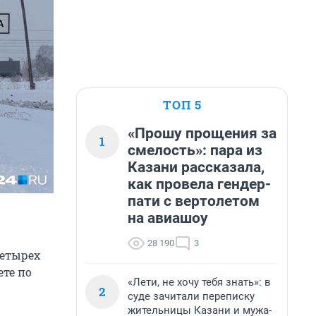
ТОП 5
«Прошу прощения за
1
смелость»: пара из
Казани рассказала,
как провела гендер-
пати с вертолетом
на авиашоу
28 190
3
четырех
ете по
«Лети, не хочу тебя знать»: в
2
суде зачитали переписку
жительницы Казани и мужа-