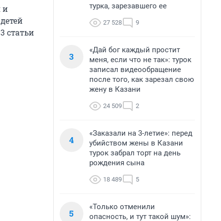
турка, зарезавшего ее
 и
 детей
27 528
9
3 статьи
«Дай бог каждый простит
3
меня, если что не так»: турок
записал видеообращение
после того, как зарезал свою
жену в Казани
24 509
2
«Заказали на 3-летие»: перед
4
убийством жены в Казани
турок забрал торт на день
рождения сына
18 489
5
«Только отменили
5
опасность, и тут такой шум»: