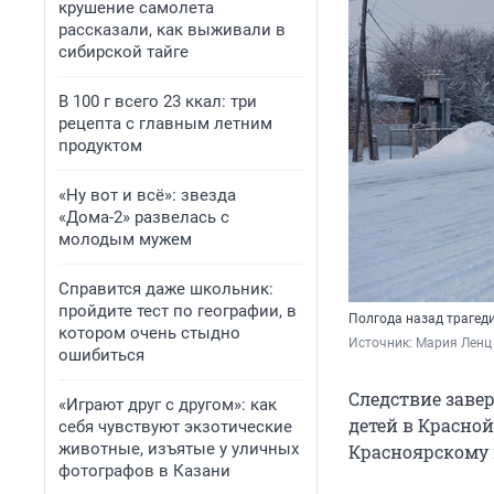
крушение самолета
рассказали, как выживали в
сибирской тайге
В 100 г всего 23 ккал: три
рецепта с главным летним
продуктом
«Ну вот и всё»: звезда
«Дома-2» развелась с
молодым мужем
Справится даже школьник:
пройдите тест по географии, в
Полгода назад трагеди
котором очень стыдно
Источник: 
Мария Ленц
ошибиться
Следствие заве
«Играют друг с другом»: как
детей в Красно
себя чувствуют экзотические
животные, изъятые у уличных
Красноярскому 
фотографов в Казани