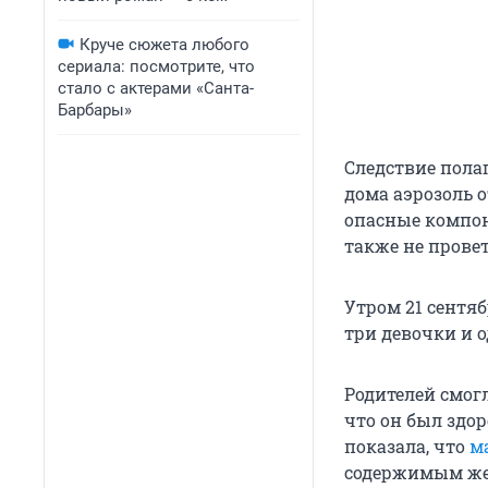
Круче сюжета любого
сериала: посмотрите, что
стало с актерами «Санта-
Барбары»
Следствие полаг
дома аэрозоль 
опасные компоне
также не прове
Утром 21 сентяб
три девочки и од
Родителей смог
что он был здор
показала, что
м
содержимым жел