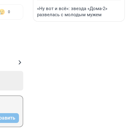
«Ну вот и всё»: звезда «Дома-2»
0
развелась с молодым мужем
равить