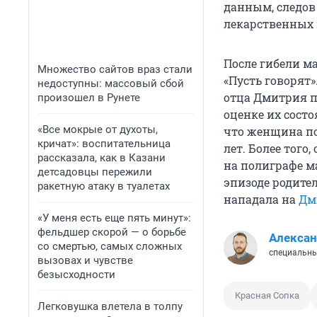
данным, следов
лекарственных 
После гибели м
Множество сайтов враз стали
«Пусть говорят
недоступны: массовый сбой
отца Дмитрия п
произошел в Рунете
оценке их состо
«Все мокрые от духоты,
что женщина под
кричат»: воспитательница
лет. Более того
рассказала, как в Казани
на полиграфе ма
детсадовцы пережили
эпизоде родите
ракетную атаку в туалетах
нападала на
Дм
«У меня есть еще пять минут»:
фельдшер скорой — о борьбе
Алексан
со смертью, самых сложных
специальны
вызовах и чувстве
безысходности
Красная Сопка
Легковушка влетела в толпу