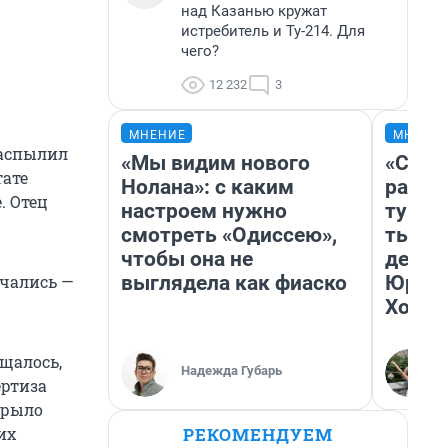
над Казанью кружат
истребитель и Ту-214. Для
чего?
12 232
3
МНЕНИЕ
МНЕНИ
распылил
«Мы видим нового
«Слив
тате
Нолана»: с каким
разоч
. Отец
настроем нужно
турис
смотреть «Одиссею»,
тысяч
чтобы она не
день 
выглядела как фиаско
Юрско
нчались —
Хогва
бщалось,
Надежда Губарь
ертиза
крыло
РЕКОМЕНДУЕМ
их