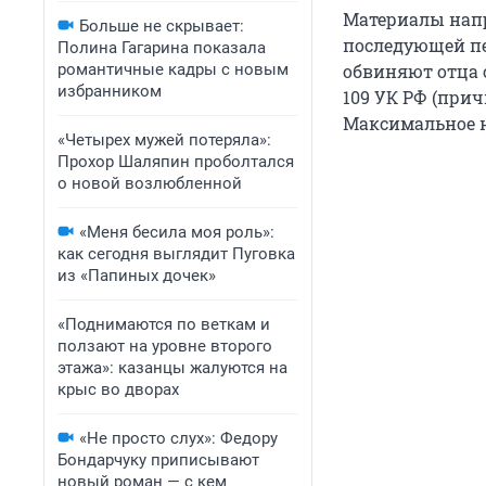
Материалы нап
Больше не скрывает:
последующей пе
Полина Гагарина показала
романтичные кадры с новым
обвиняют отца с
избранником
109 УК РФ (при
Максимальное н
«Четырех мужей потеряла»:
Прохор Шаляпин проболтался
о новой возлюбленной
«Меня бесила моя роль»:
как сегодня выглядит Пуговка
из «Папиных дочек»
«Поднимаются по веткам и
ползают на уровне второго
этажа»: казанцы жалуются на
крыс во дворах
«Не просто слух»: Федору
Бондарчуку приписывают
новый роман — с кем