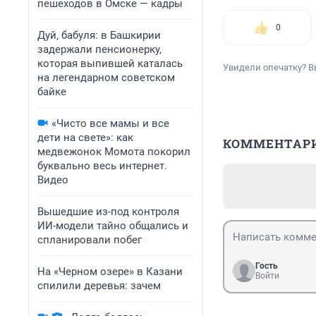
пешеходов в Омске — кадры
0
Дуй, бабуля: в Башкирии
задержали пенсионерку,
которая выпившей каталась
Увидели опечатку? В
на легендарном советском
байке
«Чисто все мамы и все
дети на свете»: как
КОММЕНТАР
медвежонок Момота покорил
буквально весь интернет.
Видео
Вышедшие из-под контроля
ИИ-модели тайно общались и
спланировали побег
Гость
На «Черном озере» в Казани
Войти
спилили деревья: зачем