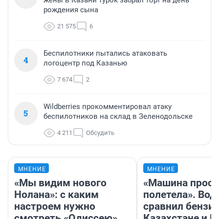
жены в Казани турок забрал торт на день
рождения сына
21 575
6
Беспилотники пытались атаковать
4
логоцентр под Казанью
7 674
2
Wildberries прокомментировал атаку
5
беспилотников на склад в Зеленодольске
4 211
Обсудить
МНЕНИЕ
МНЕНИЕ
«Мы видим нового
«Машина прост
Нолана»: с каким
полетела». Вод
настроем нужно
сравнил бензин
смотреть «Одиссею»,
Казахстане и Р