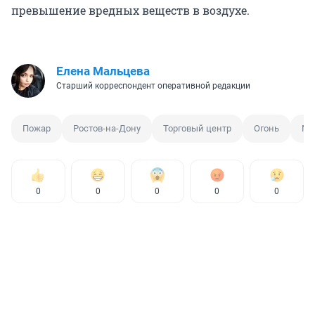
превышение вредных веществ в воздухе.
Елена Мальцева
Старший корреспондент оперативной редакции
Пожар
Ростов-на-Дону
Торговый центр
Огонь
МЧ
0
0
0
0
0