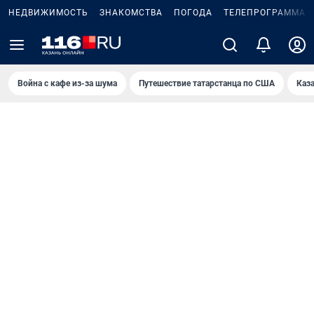
НЕДВИЖИМОСТЬ
ЗНАКОМСТВА
ПОГОДА
ТЕЛЕПРОГРАММА
Война с кафе из-за шума
Путешествие татарстанца по США
Каз