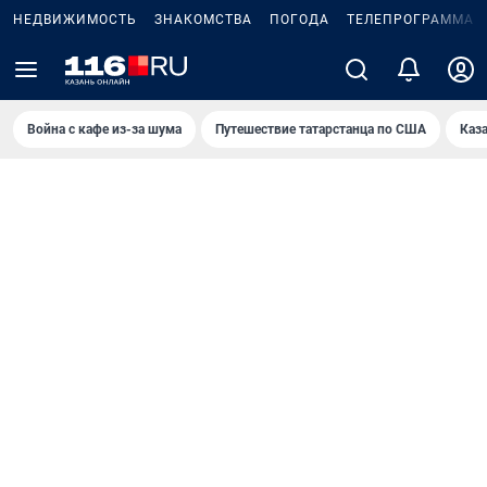
НЕДВИЖИМОСТЬ
ЗНАКОМСТВА
ПОГОДА
ТЕЛЕПРОГРАММА
Война с кафе из-за шума
Путешествие татарстанца по США
Каз