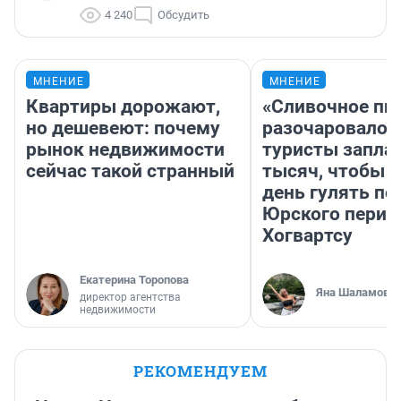
4 240
Обсудить
МНЕНИЕ
МНЕНИЕ
Квартиры дорожают,
«Сливочное пи
но дешевеют: почему
разочаровало»
рынок недвижимости
туристы запла
сейчас такой странный
тысяч, чтобы 
день гулять по
Юрского перио
Хогвартсу
Екатерина Торопова
Яна Шаламова
директор агентства
недвижимости
РЕКОМЕНДУЕМ