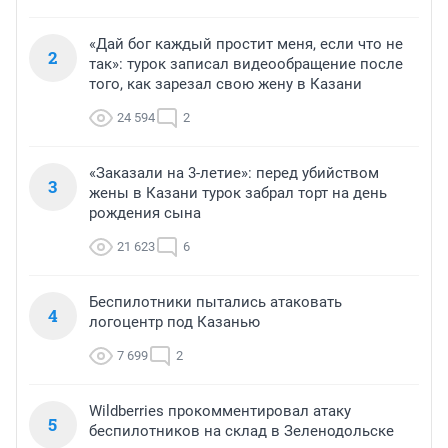
«Дай бог каждый простит меня, если что не
2
так»: турок записал видеообращение после
того, как зарезал свою жену в Казани
24 594
2
«Заказали на 3-летие»: перед убийством
3
жены в Казани турок забрал торт на день
рождения сына
21 623
6
Беспилотники пытались атаковать
4
логоцентр под Казанью
7 699
2
Wildberries прокомментировал атаку
5
беспилотников на склад в Зеленодольске