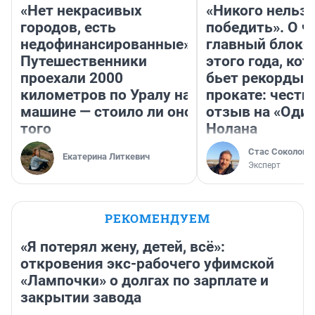
«Нет некрасивых
«Никого нельз
городов, есть
победить». О ч
недофинансированные».
главный блокб
Путешественники
этого года, ко
проехали 2000
бьет рекорды 
километров по Уралу на
прокате: честн
машине — стоило ли оно
отзыв на «Оди
того
Нолана
Стас Соколов
Екатерина Литкевич
Эксперт
РЕКОМЕНДУЕМ
«Я потерял жену, детей, всё»:
откровения экс-рабочего уфимской
«Лампочки» о долгах по зарплате и
закрытии завода