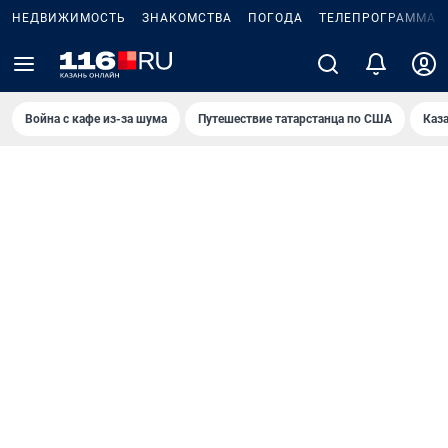
НЕДВИЖИМОСТЬ
ЗНАКОМСТВА
ПОГОДА
ТЕЛЕПРОГРАММА
Война с кафе из-за шума
Путешествие татарстанца по США
Каз