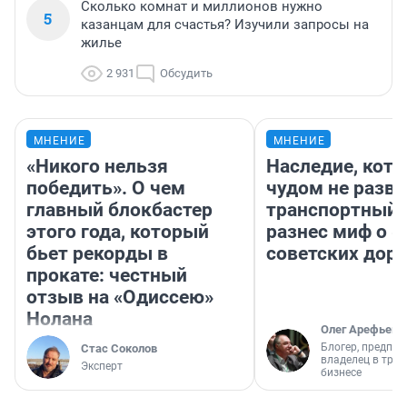
Сколько комнат и миллионов нужно
5
казанцам для счастья? Изучили запросы на
жилье
2 931
Обсудить
МНЕНИЕ
МНЕНИЕ
«Никого нельзя
Наследие, кото
победить». О чем
чудом не разва
главный блокбастер
транспортный 
этого года, который
разнес миф о 
бьет рекорды в
советских доро
прокате: честный
отзыв на «Одиссею»
Нолана
Олег Арефьев
Блогер, предпри
Стас Соколов
владелец в тра
Эксперт
бизнесе