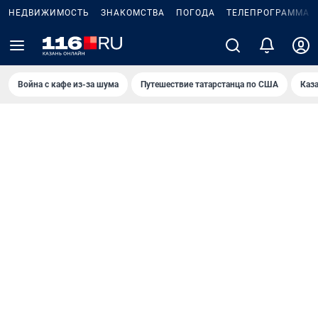
НЕДВИЖИМОСТЬ
ЗНАКОМСТВА
ПОГОДА
ТЕЛЕПРОГРАММА
Война с кафе из-за шума
Путешествие татарстанца по США
Каз