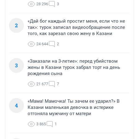
28 296
3
«Дай бог каждый простит меня, если что не
2
так»: турок записал видеообращение после
того, как зарезал свою жену в Казани
24 644
2
«Заказали на 3-летие»: перед убийством
3
жены в Казани турок забрал торт на день
рождения сына
21 677
7
«Мама! Мамочка! Ты зачем ее ударил?» В
4
Казани маленькая девочка в истерике
отгоняла мужчину от матери
3 865
1