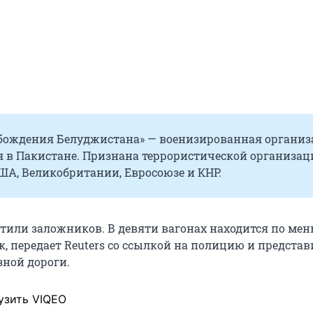
бождения Белуджистана» — военизированная организ
 в Пакистане. Признана террористической организац
ША, Великобритании, Евросоюзе и КНР.
атили заложников. В девяти вагонах находится по ме
к, передает Reuters со ссылкой на полицию и предста
зной дороги.
узить VIQEO