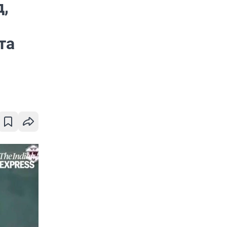
д,
та