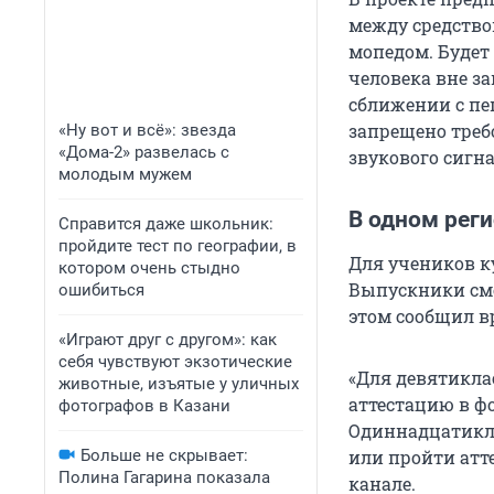
между средство
мопедом. Будет
человека вне з
сближении с пе
запрещено треб
«Ну вот и всё»: звезда
«Дома-2» развелась с
звукового сигна
молодым мужем
В одном рег
Справится даже школьник:
пройдите тест по географии, в
Для учеников к
котором очень стыдно
Выпускники смо
ошибиться
этом сообщил в
«Играют друг с другом»: как
себя чувствуют экзотические
«Для девятикла
животные, изъятые у уличных
аттестацию в ф
фотографов в Казани
Одиннадцатикла
Больше не скрывает:
или пройти атт
Полина Гагарина показала
канале.