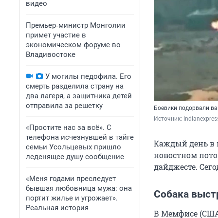
видео
Премьер‑министр Монголии
примет участие в
экономическом форуме во
Владивостоке
У могилы педофила. Его
смерть разделила страну на
два лагеря, а защитника детей
отправила за решетку
Боевики подорвали ва
Источник: 
Indianexpre
«Простите нас за всё». С
телефона исчезнувшей в тайге
Каждый день в 
семьи Усольцевых пришло
новостном пото
леденящее душу сообщение
дайджесте. Сего
«Меня годами преследует
бывшая любовница мужа: она
Собака выст
портит жилье и угрожает».
Реальная история
В Мемфисе (США