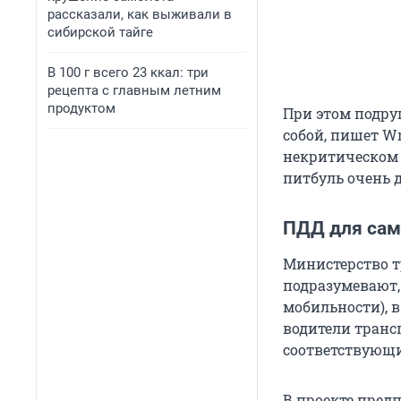
рассказали, как выживали в
сибирской тайге
В 100 г всего 23 ккал: три
рецепта с главным летним
продуктом
При этом подру
собой, пишет W
некритическом с
питбуль очень
ПДД для сам
Министерство т
подразумевают,
мобильности), 
водители трансп
соответствующи
В проекте предп