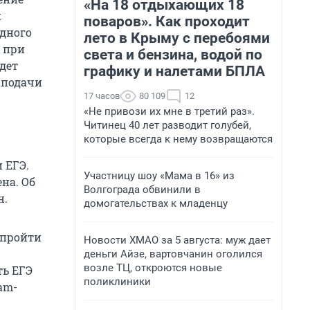
«На 18 отдыхающих 18
и
поваров». Как проходит
одного
лето в Крыму с перебоями
 при
света и бензина, водой по
удет
графику и налетами БПЛА
 подачи
17 часов
80 109
12
«Не привози их мне в третий раз».
Читинец 40 лет разводит голубей,
которые всегда к нему возвращаются
 ЕГЭ.
Участницу шоу «Мама в 16» из
на. Об
Волгограда обвинили в
н.
домогательствах к младенцу
 пройти
Новости ХМАО за 5 августа: муж дает
деньги Айзе, вартовчанин оголился
возле ТЦ, откроются новые
ть ЕГЭ
поликлиники
am-