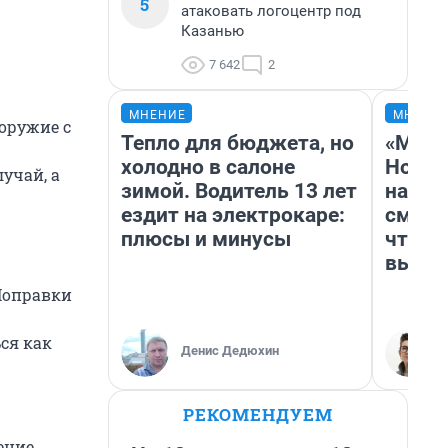
5
атаковать логоцентр под
Казанью
7 642
2
МНЕНИЕ
МНЕНИ
оружие с
Тепло для бюджета, но
«Мы в
холодно в салоне
Нолан
учай, а
зимой. Водитель 13 лет
настр
ездит на электрокаре:
смотр
плюсы и минусы
чтобы
выгля
Поправки
ся как
Денис Дедюхин
РЕКОМЕНДУЕМ
ение