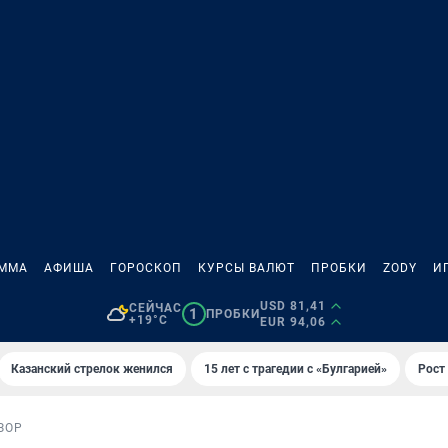
АММА
АФИША
ГОРОСКОП
КУРСЫ ВАЛЮТ
ПРОБКИ
ZODY
И
USD 81,41
СЕЙЧАС
1
ПРОБКИ
+19°C
EUR 94,06
Казанский стрелок женился
15 лет с трагедии с «Булгарией»
Рост 
ЗОР