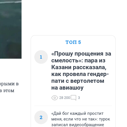
ТОП 5
«Прошу прощения за
1
смелость»: пара из
Казани рассказала,
как провела гендер-
пати с вертолетом
торыми в
на авиашоу
в этом
28 200
3
«Дай бог каждый простит
2
меня, если что не так»: турок
записал видеообращение