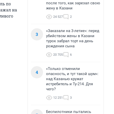
после того, как зарезал свою
уль по
жену в Казани
нажал на
левого
24 527
2
«Заказали на 3-летие»: перед
3
убийством жены в Казани
турок забрал торт на день
рождения сына
20 705
6
«Только отменили
4
опасность, и тут такой шум»:
над Казанью кружат
истребитель и Ту-214. Для
чего?
12 251
3
Беспилотники пытались