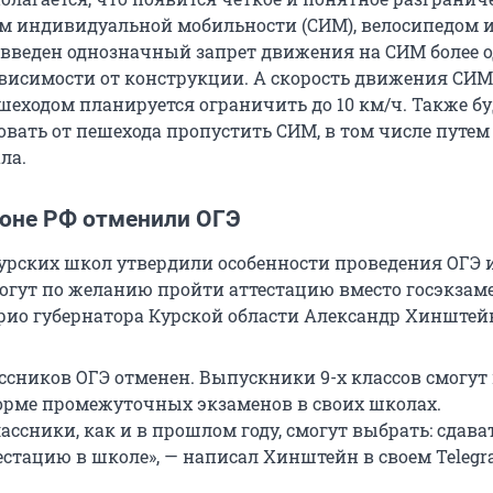
м индивидуальной мобильности (СИМ), велосипедом 
 введен однозначный запрет движения на СИМ более 
ависимости от конструкции. А скорость движения СИМ
шеходом планируется ограничить до
10 км/ч
. Также б
овать от пешехода пропустить СИМ, в том числе путем
ла.
ионе РФ отменили ОГЭ
урских школ утвердили особенности проведения ОГЭ и
гут по желанию пройти аттестацию вместо госэкзаме
рио губернатора Курской области Александр Хинштей
ссников ОГЭ отменен. Выпускники 9-х классов смогут
орме промежуточных экзаменов в своих школах.
ссники, как и в прошлом году, смогут выбрать: сдава
естацию в школе», — написал Хинштейн в своем Telegr