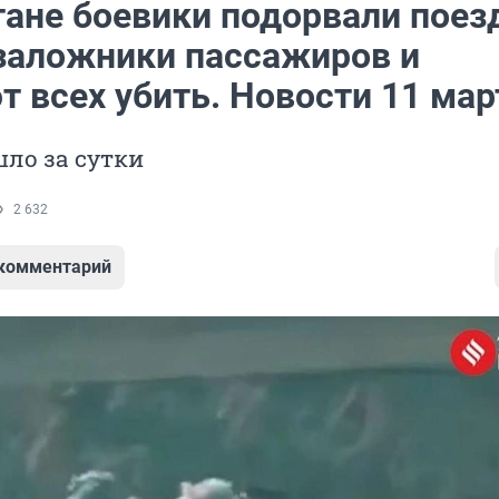
тане боевики подорвали поез
 заложники пассажиров и
 всех убить. Новости 11 мар
ло за сутки
2 632
 комментарий