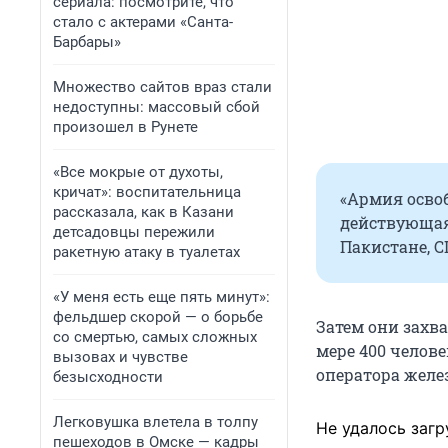
сериала: посмотрите, что
стало с актерами «Санта-
Барбары»
Множество сайтов враз стали
недоступны: массовый сбой
произошел в Рунете
«Все мокрые от духоты,
кричат»: воспитательница
«Армия осво
рассказала, как в Казани
действующая
детсадовцы пережили
Пакистане, С
ракетную атаку в туалетах
«У меня есть еще пять минут»:
фельдшер скорой — о борьбе
Затем они захв
со смертью, самых сложных
мере 400 челове
вызовах и чувстве
оператора желе
безысходности
Легковушка влетела в толпу
Не удалось загр
пешеходов в Омске — кадры