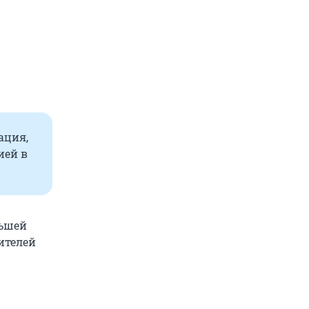
ация,
ией в
ньшей
вителей