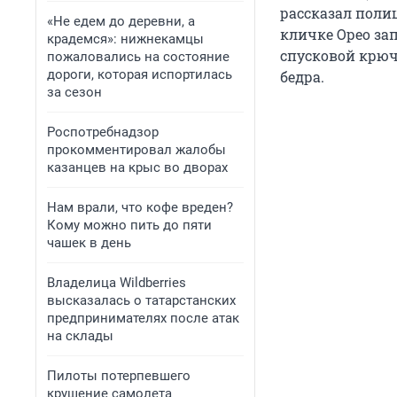
рассказал полиц
«Не едем до деревни, а
кличке Орео за
крадемся»: нижнекамцы
спусковой крюч
пожаловались на состояние
дороги, которая испортилась
бедра.
за сезон
Роспотребнадзор
прокомментировал жалобы
казанцев на крыс во дворах
Нам врали, что кофе вреден?
Кому можно пить до пяти
чашек в день
Владелица Wildberries
высказалась о татарстанских
предпринимателях после атак
на склады
Пилоты потерпевшего
крушение самолета