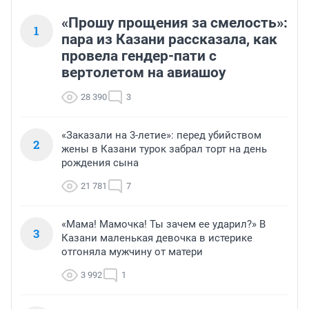
«Прошу прощения за смелость»:
1
пара из Казани рассказала, как
провела гендер-пати с
вертолетом на авиашоу
28 390
3
«Заказали на 3-летие»: перед убийством
2
жены в Казани турок забрал торт на день
рождения сына
21 781
7
«Мама! Мамочка! Ты зачем ее ударил?» В
3
Казани маленькая девочка в истерике
отгоняла мужчину от матери
3 992
1