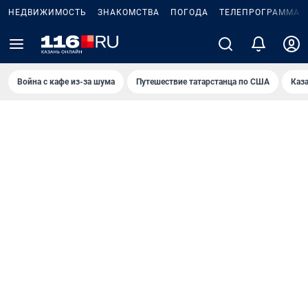
НЕДВИЖИМОСТЬ
ЗНАКОМСТВА
ПОГОДА
ТЕЛЕПРОГРАММА
Война с кафе из-за шума
Путешествие татарстанца по США
Каз