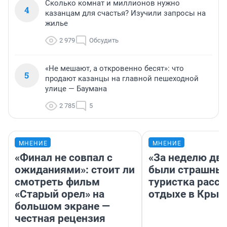
Сколько комнат и миллионов нужно
4
казанцам для счастья? Изучили запросы на
жилье
2 979
Обсудить
«Не мешают, а откровенно бесят»: что
5
продают казанцы на главной пешеходной
улице — Баумана
2 785
5
МНЕНИЕ
МНЕНИЕ
«Финал не совпал с
«За неделю две
ожиданиями»: стоит ли
были страшные
смотреть фильм
туристка расск
«Старый орел» на
отдыхе в Крым
большом экране —
честная рецензия