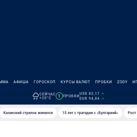
АММА
АФИША
ГОРОСКОП
КУРСЫ ВАЛЮТ
ПРОБКИ
ZODY
И
USD 82,17
СЕЙЧАС
1
ПРОБКИ
+20°C
EUR 94,84
Казанский стрелок женился
15 лет с трагедии с «Булгарией»
Рост 