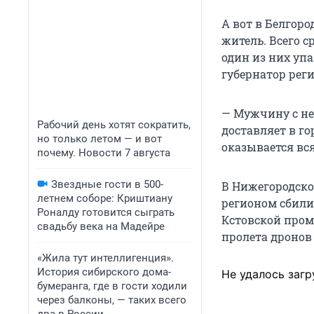
А вот в Белгор
житель. Всего 
один из них упа
губернатор рег
— Мужчину с н
Рабочий день хотят сократить,
доставляет в го
но только летом — и вот
оказывается вс
почему. Новости 7 августа
Звездные гости в 500-
В Нижегородской
летнем соборе: Криштиану
регионом сбили
Роналду готовится сыграть
Кстовской пром
свадьбу века на Мадейре
пролета дронов
«Жила тут интеллигенция».
История сибирского дома-
Не удалось загр
бумеранга, где в гости ходили
через балконы, — таких всего