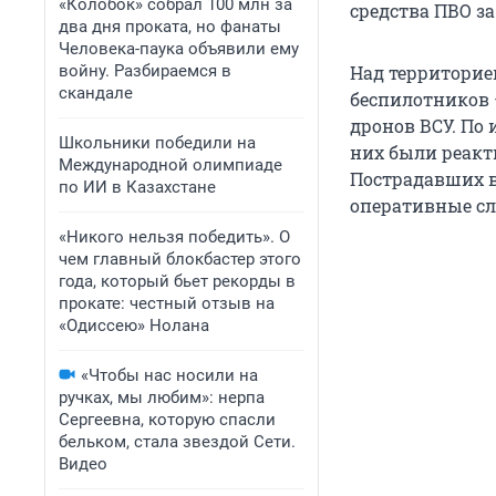
«Колобок» собрал 100 млн за
средства ПВО за
два дня проката, но фанаты
Человека-паука объявили ему
войну. Разбираемся в
Над территорие
скандале
беспилотников 
дронов ВСУ. По
Школьники победили на
них были реакт
Международной олимпиаде
Пострадавших в
по ИИ в Казахстане
оперативные с
«Никого нельзя победить». О
чем главный блокбастер этого
года, который бьет рекорды в
прокате: честный отзыв на
«Одиссею» Нолана
«Чтобы нас носили на
ручках, мы любим»: нерпа
Сергеевна, которую спасли
бельком, стала звездой Сети.
Видео