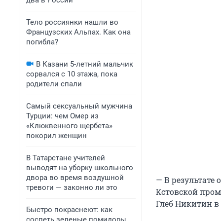
два в России
Тело россиянки нашли во
Французских Альпах. Как она
погибла?
В Казани 5-летний мальчик
сорвался с 10 этажа, пока
родители спали
Самый сексуальный мужчина
Турции: чем Омер из
«Клюквенного щербета»
покорил женщин
В Татарстане учителей
выводят на уборку школьного
двора во время воздушной
— В результате
тревоги — законно ли это
Кстовской пром
Глеб Никитин в 
Быстро покраснеют: как
соспеть зеленые помидоры