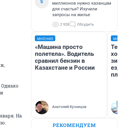
5
миллионов нужно казанцам
для счастья? Изучили
запросы на жилье
2 928
Обсудить
МНЕНИЕ
МНЕНИ
«Машина просто
Тепло
полетела». Водитель
холод
сравнил бензин в
зимой
и,
Казахстане и России
ездит
плюсы
. Однако
 и
Анатолий Кузнецов
нваря. На
ию.
РЕКОМЕНДУЕМ