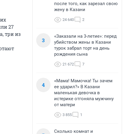
после того, как зарезал свою
жену в Казани
ких
24 640
2
или 27
, три из
«Заказали на 3-летие»: перед
3
убийством жены в Казани
ботают
турок забрал торт на день
рождения сына
21 672
7
«Мама! Мамочка! Ты зачем
4
ее ударил?» В Казани
маленькая девочка в
истерике отгоняла мужчину
от матери
3 855
1
Сколько комнат и