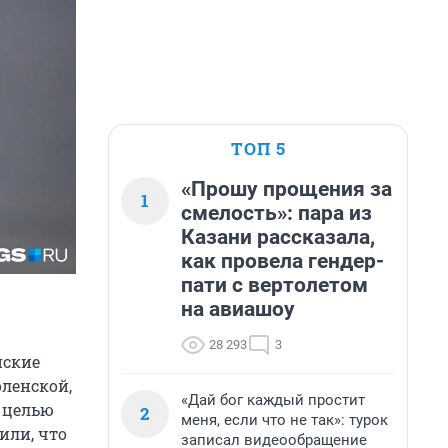
ТОП 5
«Прошу прощения за
1
смелость»: пара из
Казани рассказала,
как провела гендер-
пати с вертолетом
на авиашоу
28 293
3
нские
оленской,
«Дай бог каждый простит
й целью
2
меня, если что не так»: турок
или, что
записал видеообращение