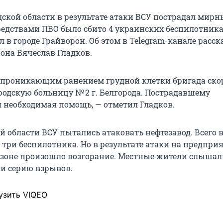
одской области в результате атаки ВСУ пострадал мир
средствами ПВО было сбито 4 украинских беспилотника
л в городе Грайворон. Об этом в Telegram-канале расск
иона Вячеслав Гладков.
епроникающим ранением грудной клетки бригада ско
родскую больницу № 2 г. Белгорода. Пострадавшему
я необходимая помощь, — отметил Гладков.
 области ВСУ пытались атаковать нефтезавод. Всего в
 три беспилотника. Но в результате атаки на предпри
зоне произошло возгорание. Местные жители слышал
 и серию взрывов.
узить VIQEO