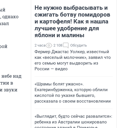
Не нужно выбрасывать и
ный
сжигать ботву помидоров
, однако
и картофеля! Как я нашла
азал
лучшее удобрение для
яблони и малины
2 часа
2 108
Обсудить
рой
Фермер Джастас Уолкер, известный
как «веселый молочник», заявил что
его семью могут выдворить из
России — видео
 небе над
ятии в
«Шрамы болят ужасно».
и звуки
Екатеринбурженка, которую облили
кислотой по указке бывшего,
рассказала о своем восстановлении
«Выглядит, будто сейчас развалится»:
ребенка из Австралии шокировало
состояние зданий в Приморье